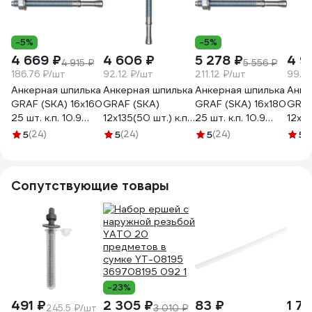
-5%
-5%
4 669 ₽
4 606 ₽
5 278 ₽
4 9
4 915 ₽
5 556 ₽
186.76 ₽/шт
92.12 ₽/шт
211.12 ₽/шт
99.9
Анкерная шпилька
Анкерная шпилька
Анкерная шпилька
Анке
GRAF (SKА) 16x160
GRAF (SKА)
GRAF (SKА) 16x180
GRAF
25 шт. к.п. 10.9
12x135(50 шт.) к.п.
25 шт. к.п. 10.9
12x15
УТ-00001442
10.9
УТ-00001443
10.9
5
(24)
5
(24)
5
(24)
5
(
УТ-00000395
УТ-
Сопутствующие товары
-23%
491 ₽
2 305 ₽
83 ₽
1 71
245.5 ₽/шт
3 010 ₽