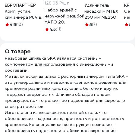
128.06 ₽/шт
ЕВРОПАРТНЕР
Удлинитель
КРЕ
Набор ершей с
Комп. устан.
насадки HIMTEX
Сетч
наружной резьбой
хим.анкера P8V в
250 мм ME250
нейл
YATO 20
пустот, сетка
HIMT
4.8
(12)
5
(7)
5
(
предметов в
12х80 + шпил ТДЦ
4.5
(11)
пуст
сумке YT-08195
8х105мм 2шт. A2
осно
369708195 092 1
0129 2
для 
(50ш
О товаре
Резьбовая шпилька SKA является системным
компонентом для использования с инъекционными
составами.
Металлическая шпилька с распорным анкером типа SКА -
это универсальное и надежное крепежное решение для
крепления различных конструкций в бетоне и других
твердых поверхностях. Шпилька обладает рядом
преимуществ, что делает ее подходящей для широкого
спектра проектов.
Изготовлена из высококачественной стали, что
обеспечивает надежность, прочность и долговечность
крепления. Ее специальная конструкция позволяет
обеспечивать надежное и стабильное закрепление.