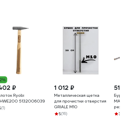
42%
 402 ₽
1 012 ₽
515 ₽
лоток Ryobi
Металлическая щетка
Бур по
HWE200 5132006039
для прочистки отверстия
MAX с 
GRIALE M10
режущи
(1)
5
10x400
(16)
(9
5
3.3