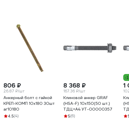
-
806 ₽
8 368 ₽
1
26.87 ₽/шт
167.36 ₽/шт
10
Анкерный болт с гайкой
Клиновой анкер GRAF
Кл
КРЕП-КОМП 10х180 30шт
(HSA-F) 10x150(50 шт.)
(H
аг10180
ТДЦ+А4 УТ-00000357
(4)
(6)
4.5
5