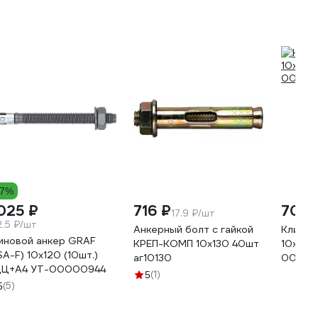
17%
 025 ₽
716 ₽
702 
17.9 ₽/шт
2.5 ₽/шт
Анкерный болт с гайкой
Клиново
иновой анкер GRAF
КРЕП-КОМП 10х130 40шт
10x150
SA-F) 10x120 (10шт.)
аг10130
00000
ТДЦ+А4 УТ-00000944
(1)
5
(5)
5