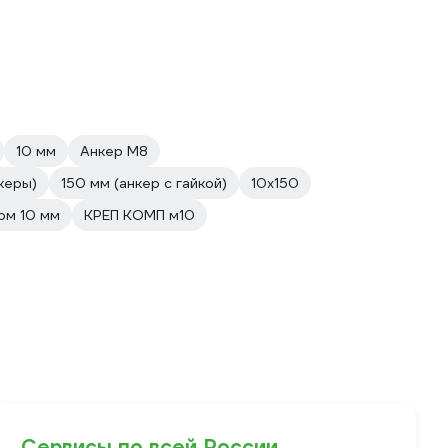
10 мм
Анкер М8
керы)
150 мм (анкер с гайкой)
10х150
ом 10 мм
КРЕП КОМП м10
Сервисы по всей России