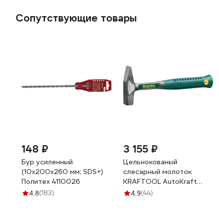
Сопутствующие товары
148 ₽
3 155 ₽
Бур усиленный
Цельнокованый
(10х200х260 мм; SDS+)
слесарный молоток
Политех 4110026
KRAFTOOL AutoKraft
500г 20070-05
(183)
(44)
4.8
4.9