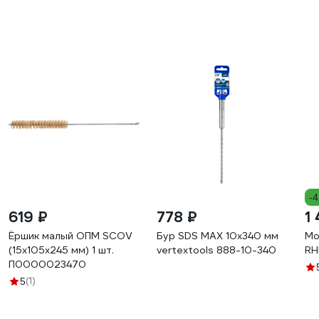
-
619 ₽
778 ₽
1
Ёршик малый ОПМ SCOV
Бур SDS MAX 10x340 мм
Мо
(15x105x245 мм) 1 шт.
vertextools 888-10-340
RH
П0000023470
(1)
5