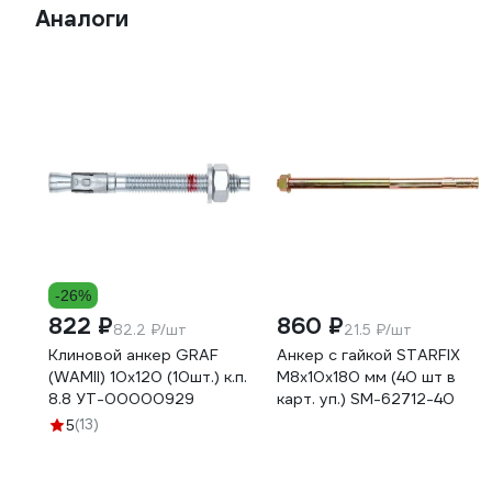
Аналоги
-26%
822 ₽
860 ₽
82.2 ₽/шт
21.5 ₽/шт
Клиновой анкер GRAF
Анкер с гайкой STARFIX
(WAMII) 10x120 (10шт.) к.п.
М8x10x180 мм (40 шт в
8.8 УТ-00000929
карт. уп.) SM-62712-40
(13)
5