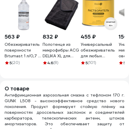
563 ₽
832 ₽
455 ₽
150
Обезжириватель
Полотенце из
Универсальный
Унив
поверхности
микрофибры ACG
обезжириватель
микр
Bitumast 1 л/0,7 кг
DELIKA XL для
для любых
овер
4607952901148
деликатной сушки
поверхностей
syst
5
(20)
4.6
(8)
5
(101)
5
(
поверхностей
Elcon R 0,5 л 00-
40x4
автомобиля,
00004032
м2, 
90x70 см 1022261
SS44
О товаре
Антифрикционная аэрозольная смазка с тефлоном 170 г.
GUNK L508 - высокоэффективное средство нового
поколения. Продукт формирует стойкую плёнку на
поверхностях дроссельных заслонок и соединителей
карбюратора, телескопических антенн, штоков
амортизаторов. Это обеспечивает защиту от