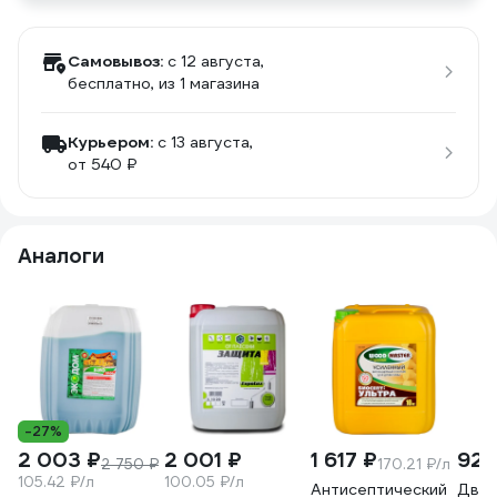
Самовывоз:
c 12 августа,
бесплатно
, из 1 магазина
Курьером:
c 13 августа,
от 540 ₽
Аналоги
-27%
2 003 ₽
2 001 ₽
1 617 ₽
929
2 750 ₽
170.21 ₽/л
105.42 ₽/л
100.05 ₽/л
Антисептический
Двой