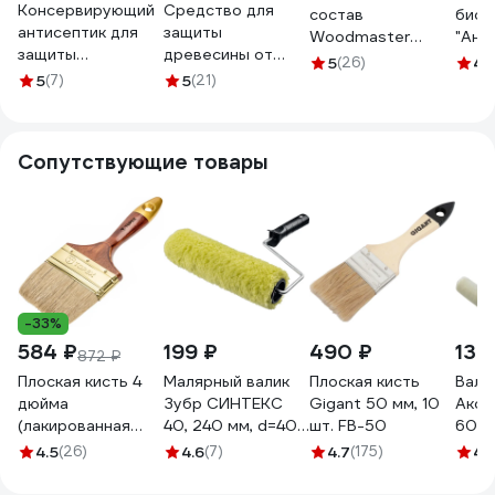
Консервирующий
Средство для
состав
биоз
антисептик для
защиты
Woodmaster
"Ант
защиты
древесины от
Биосепт Ультра
ХМББ
5
(26)
4.
древесины
плесени и грибка
5
(7)
5
(21)
10 кг 1 20172
00-
Экодом Биопроф
ХИМЭКСИ 20 л
20 кг 1 45806
7007
Сопутствующие товары
-33%
584 ₽
199 ₽
490 ₽
132
872 ₽
Плоская кисть 4
Малярный валик
Плоская кисть
Вали
дюйма
Зубр СИНТЕКС
Gigant 50 мм, 10
Акор
(лакированная
40, 240 мм, d=40
шт. FB-50
60 м
деревянная ручка,
мм, ворс 18 мм,
шерс
4.5
(26)
4.6
(7)
4.7
(175)
4.
натуральная
ручка d=6 мм,
крон
щетина, для
03515-24_z01
Маст