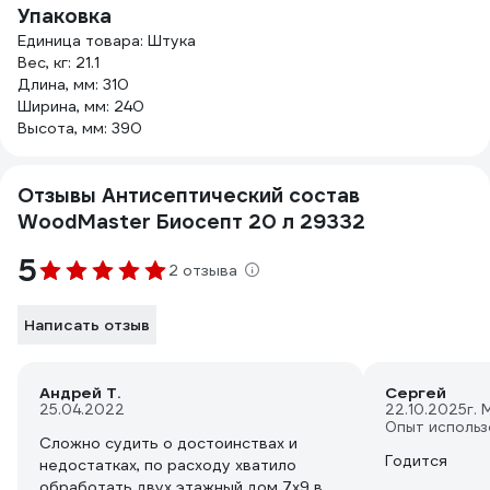
Упаковка
Единица товара: Штука
Вес, кг: 21.1
Длина, мм: 310
Ширина, мм: 240
Высота, мм: 390
Отзывы Антисептический состав
WoodMaster Биосепт 20 л 29332
5
2 отзыва
Написать отзыв
Андрей Т.
Сергей
25.04.2022
22.10.2025
г. 
Опыт использ
Сложно судить о достоинствах и
Годится
недостатках, по расходу хватило
обработать двух этажный дом 7х9 в