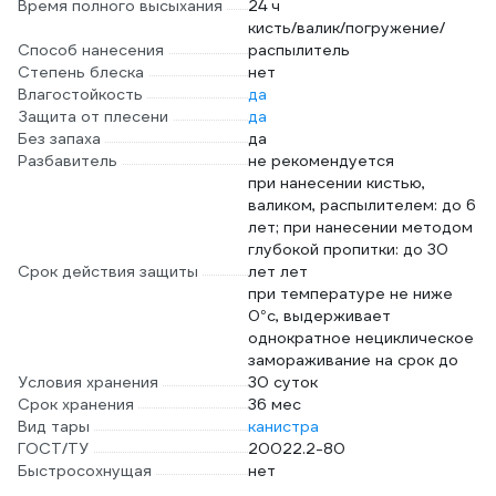
Время полного высыхания
24 ч
кисть/валик/погружение/
Способ нанесения
распылитель
Степень блеска
нет
Влагостойкость
да
Защита от плесени
да
Без запаха
да
Разбавитель
не рекомендуется
при нанесении кистью,
валиком, распылителем: до 6
лет; при нанесении методом
глубокой пропитки: до 30
Срок действия защиты
лет лет
при температуре не ниже
0°c, выдерживает
однократное нециклическое
замораживание на срок до
Условия хранения
30 суток
Срок хранения
36 мес
Вид тары
канистра
ГОСТ/ТУ
20022.2-80
Быстросохнущая
нет