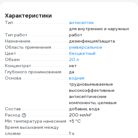
масляных красок)
060
TOPEX Профи
Характеристики
19b640
Тип
антисептик
для внутренних и наружных
Тип работ
работ
Назначение
дезинфекция/защита
Область применения
универсальное
Цвет
бесцветный
Объем
20 л
Концентрат
нет
Глубокого проникновения
да
Основа
водная
трудновымываемые
высокоэффективные
антисептические
компоненты, целевые
Состав
добавки, вода
Расход
200 мл/м²
Min температура нанесения
+5 °С
Время высыхания между
слоями
1 ч