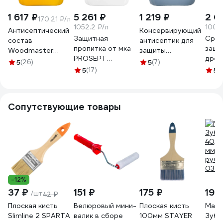
1 617 ₽
5 261 ₽
1 219 ₽
2 0
170.21 ₽/л
1052.2 ₽/л
100.0
Антисептический
Консервирующий
Защитная
Сред
состав
антисептик для
пропитка от мха
защи
Woodmaster
защиты
PROSEPT
древ
Биосепт Ультра
древесины
5
(26)
5
(7)
концентрат 1:10 5
плес
10 кг 1 20172
5
(17)
Экодом Биопроф
5
(
л 086-5
ХИМЭ
10 кг 1 36150
700
Сопутствующие товары
-12%
37 ₽
151 ₽
175 ₽
199
/шт
42 ₽
Плоская кисть
Велюровый мини-
Плоская кисть
Маля
Slimline 2 SPARTA
валик в сборе
100мм STAYER
Зубр