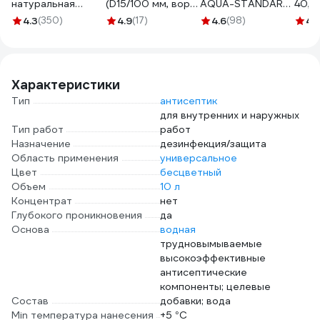
натуральная
(D15/100 мм, ворс
AQUA-STANDARD
40, 
щетина,
4 мм, бюгель 6 мм)
01032-100
мм, в
4.3
(350)
4.9
(17)
4.6
(98)
4.
деревянная ручка
КЕДР 043-1510
ручк
824305
25948
0351
Характеристики
Тип
антисептик
для внутренних и наружных
Тип работ
работ
Назначение
дезинфекция/защита
Область применения
универсальное
Цвет
бесцветный
Объем
10 л
Концентрат
нет
Глубокого проникновения
да
Основа
водная
трудновымываемые
высокоэффективные
антисептические
компоненты; целевые
Состав
добавки; вода
Min температура нанесения
+5 °С