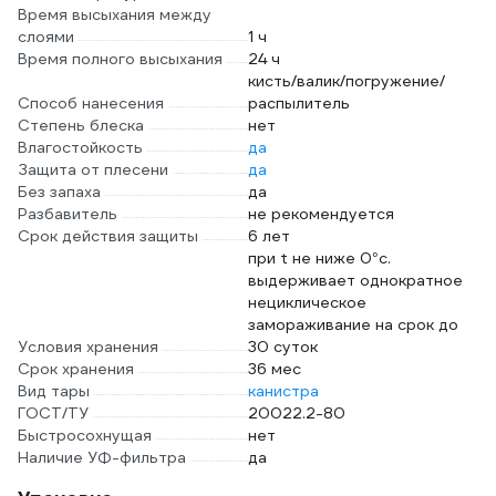
Время высыхания между
слоями
1 ч
Время полного высыхания
24 ч
кисть/валик/погружение/
Способ нанесения
распылитель
Степень блеска
нет
Влагостойкость
да
Защита от плесени
да
Без запаха
да
Разбавитель
не рекомендуется
Срок действия защиты
6 лет
при t не ниже 0°с.
выдерживает однократное
нециклическое
замораживание на срок до
Условия хранения
30 суток
Срок хранения
36 мес
Вид тары
канистра
ГОСТ/ТУ
20022.2-80
Быстросохнущая
нет
Наличие УФ-фильтра
да