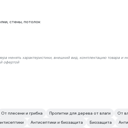
лки, стены, потолок
лера менять характеристики, внешний вид, комплектацию товара и м
ой офертой
От плесени и грибка
Пропитки для дерева от влаги
От вл
антисептики
Антисептики и биозащита
Биозащита
Анти