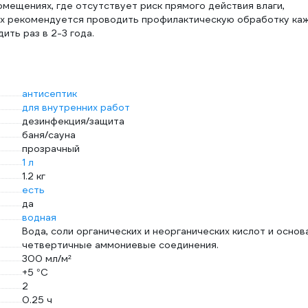
омещениях, где отсутствует риск прямого действия влаги,
унах рекомендуется проводить профилактическую обработку ка
ить раз в 2-3 года.
антисептик
для внутренних работ
дезинфекция/защита
баня/сауна
прозрачный
1 л
1.2 кг
есть
да
водная
Вода, соли органических и неорганических кислот и основ
четвертичные аммониевые соединения.
300 мл/м²
+5 °С
2
0.25 ч