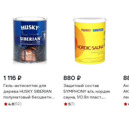
1 116 ₽
880 ₽
8
Гель-антисептик для
Защитный состав
Ан
дерева HUSKY SIBERIAN
SYMPHONY в/э, нордик
АК
полуматовый бесцветный
сауна, 1/0.9л пласт.,
ле
0,9 л 25274
oсновной 00-00010734
по
4.8
(62)
5
(1)
бе
20