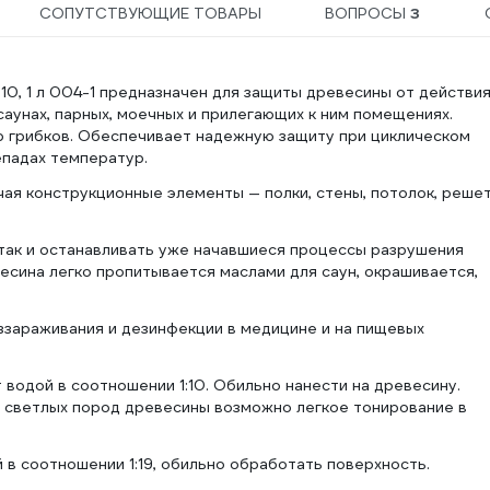
СОПУТСТВУЮЩИЕ ТОВАРЫ
ВОПРОСЫ
3
10, 1 л 004-1 предназначен для защиты древесины от действи
унах, парных, моечных и прилегающих к ним помещениях.
 грибков. Обеспечивает надежную защиту при циклическом
епадах температур.
ая конструкционные элементы — полки, стены, потолок, решет
так и останавливать уже начавшиеся процессы разрушения
сина легко пропитывается маслами для саун, окрашивается,
ззараживания и дезинфекции в медицине и на пищевых
водой в соотношении 1:10. Обильно нанести на древесину.
е светлых пород древесины возможно легкое тонирование в
 в соотношении 1:19, обильно обработать поверхность.