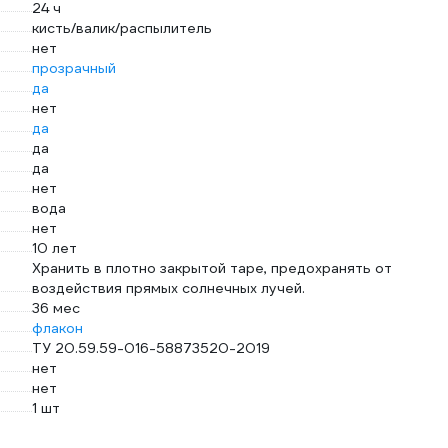
24 ч
кисть/валик/распылитель
нет
прозрачный
да
нет
да
да
да
нет
вода
нет
10 лет
Хранить в плотно закрытой таре, предохранять от
воздействия прямых солнечных лучей.
36 мес
флакон
ТУ 20.59.59-016-58873520-2019
нет
нет
1 шт