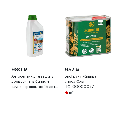
980 ₽
957 ₽
Антисептик для защиты
БиоГрунт Живица
древесины в банях и
«про» 0,4л
саунах сроком до 15 лет
НФ-00000077
UPGUARD T3 1л,
5
(1)
концентрат 1:20 203-1