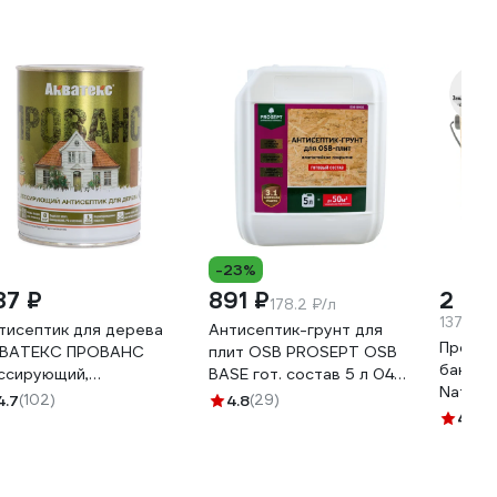
-23%
87 ₽
891 ₽
2 74
178.2 ₽/л
1372.5 
тисептик для дерева
Антисептик-грунт для
Пропит
ВАТЕКС ПРОВАНС
плит OSB PROSEPT ОSB
бани и 
ссирующий,
BASE гот. состав 5 л 044-
Natura
луматовый,
05
4.7
(102)
4.8
(29)
сцветный, 0.75 л
4.8
(2
5707