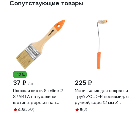
Сопутствующие товары
-12%
37 ₽
225 ₽
/шт
Плоская кисть Slimline 2
Мини-валик для покраски
SPARTA натуральная
труб ZOLDER полиамид, с
щетина, деревянная
ручкой, ворс 12 мм Z-
ручка 824305
105126 ЭК000135628
4.3
(350)
5
(3)