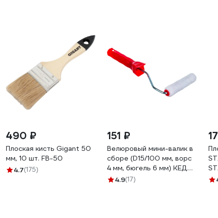
490 ₽
151 ₽
1
Плоская кисть Gigant 50
Велюровый мини-валик в
Пл
мм, 10 шт. FB-50
сборе (D15/100 мм, ворс
ST
4 мм, бюгель 6 мм) КЕДР
ST
4.7
(175)
043-1510 25948
4.9
(17)