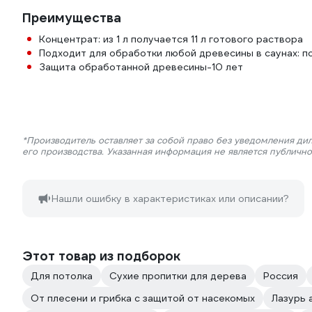
Преимущества
Концентрат: из 1 л получается 11 л готового раствора
Подходит для обработки любой древесины в саунах: по
Защита обработанной древесины-10 лет
*Производитель оставляет за собой право без уведомления ди
его производства. Указанная информация не является публичн
Нашли ошибку в характеристиках или описании?
Этот товар из подборок
Для потолка
Сухие пропитки для дерева
Россия
От плесени и грибка с защитой от насекомых
Лазурь 