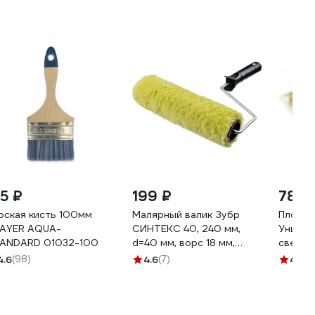
75 ₽
199 ₽
78 ₽
оская кисть 100мм
Малярный валик Зубр
Плоска
AYER AQUA-
СИНТЕКС 40, 240 мм,
Универс
ANDARD 01032-100
d=40 мм, ворс 18 мм,
светла
ручка d=6 мм, 03515-
щетина
4.6
(98)
4.6
(7)
4.7
(9
24_z01