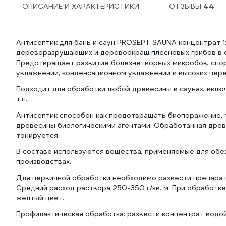
ОПИСАНИЕ И ХАРАКТЕРИСТИКИ
ОТЗЫВЫ
44
Антисептик для бань и саун PROSEPT SAUNA концентрат 1:
дереворазрушающих и деревоокраш плесневых грибов в са
Предотвращает развитие болезнетворных микробов, спор
увлажнении, конденсационном увлажнении и высоких пер
Подходит для обработки любой древесины в саунах, включ
т.п.
Антисептик способен как предотвращать биопоражение, 
древесины биологическими агентами. Обработанная древе
тонируется.
В составе используются вещества, применяемые для обе
производствах.
Для первичной обработки необходимо развести препарат 
Средний расход раствора 250-350 г/кв. м. При обработк
желтый цвет.
Профилактическая обработка: развести концентрат водой