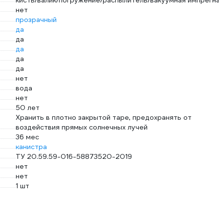
кисть/валик/погружение/распылитель/вакуумная импрегн
нет
прозрачный
да
да
да
да
да
нет
вода
нет
50 лет
Хранить в плотно закрытой таре, предохранять от
воздействия прямых солнечных лучей
36 мес
канистра
ТУ 20.59.59-016-58873520-2019
нет
нет
1 шт