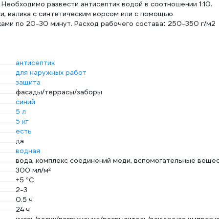
 Необходимо развести антисептик водой в соотношении 1:10.
и, валика с синтетическим ворсом или с помощью
ками по 20-30 минут. Расход рабочего состава
250-350 г/м2
:
антисептик
для наружных работ
защита
фасады/террасы/заборы
синий
5 л
5 кг
есть
да
водная
вода, комплекс соединений меди, вспомогательные веще
300 мл/м²
+5 °С
2-3
0.5 ч
24 ч