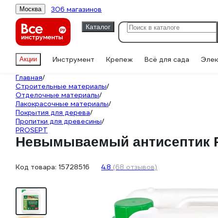
306 магазинов
Москва
Каталог
Инструмент
Крепеж
Всё для сада
Элек
Акции
Главная
/
Строительные материалы
/
Отделочные материалы
/
Лакокрасочные материалы
/
Покрытия для дерева
/
Пропитки для древесины
/
PROSEPT
Невымываемый антисептик PR
Код товара:
15728516
4.8
(68 отзывов)