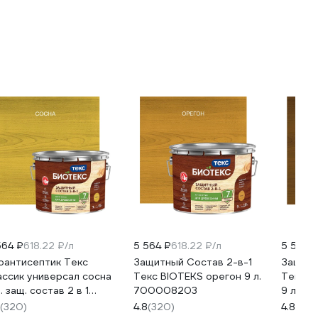
564 ₽
618.22 ₽/л
5 564 ₽
618.22 ₽/л
5 564 
оантисептик Текс
Защитный Состав 2-в-1
Защитн
ассик универсал сосна
Текс BIOTEKS орегон 9 л.
Текс BIOTEK
. защ. состав 2 в 1
700008203
9 л 7
662 700008183
(320)
4.8
(320)
4.8
(320