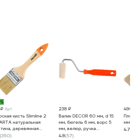
2%
 ₽
/шт
238 ₽
490 ₽
оская кисть Slimline 2
Валик DECOR 60 мм, d 15
Плоска
ARTA натуральная
мм, бюгель 6 мм, ворс 5
мм, 10 
тина, деревянная
мм, велюр, ручка
4.7
(175
чка 824305
стандарт mini 903-3060
(350)
4.8
(57)