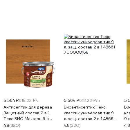
5 564 ₽
618.22 ₽/л
5 564 ₽
618.22 ₽/л
5 
Антисептик для дерева
Биоантисептик Текс
Би
Защитный состав 2 в 1
классик универсал тик 9
кл
Текс БИО Махагон 9 л
л. защ. состав 2 в 1 48661
9 л
700008200
700008168
48
4.8
(320)
4.8
(320)
4.8