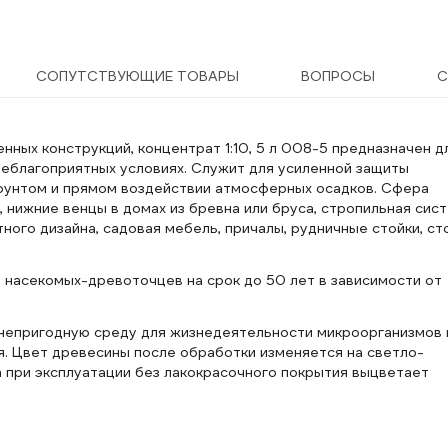
масляных красок) TOPEX
501 30 060
Профи 19b640
СОПУТСТВУЮЩИЕ ТОВАРЫ
ВОПРОСЫ
С
ых конструкций, концентрат 1:10, 5 л 008-5 предназначен д
неблагоприятных условиях. Служит для усиленной защиты
грунтом и прямом воздействии атмосферных осадков. Сфера
 нижние венцы в домах из бревна или бруса, стропильная сис
ного дизайна, садовая мебель, причалы, рудничные стойки, с
, насекомых-древоточцев на срок до 50 лет в зависимости от
 непригодную среду для жизнедеятельности микроорганизмов 
я. Цвет древесины после обработки изменяется на светло-
а при эксплуатации без лакокрасочного покрытия выцветает