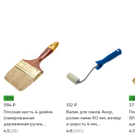
-33%
-1
584 ₽
132 ₽
37
Плоская кисть 4 дюйма
Валик для лаков Акор,
Пл
(лакированная
ролик-мини 60 мм, велюр
SP
деревянная ручка,
и шерсть 4 мм,
ще
натуральная щетина, для
кронштейн 6 мм, Мастер
ру
4.5
(26)
4.8
(330)
4.3