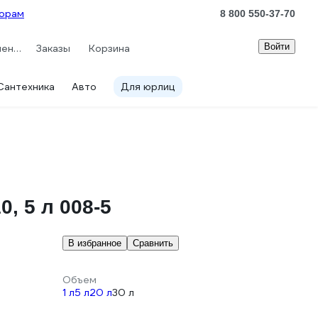
орам
8 800 550-37-70
Войти
Сравнение
Заказы
Корзина
Сантехника
Авто
Для юрлиц
 5 л 008-5
В избранное
Сравнить
Объем
1 л
5 л
20 л
30 л