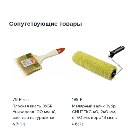
Сопутствующие товары
78 ₽
/шт
199 ₽
Плоская кисть ЗУБР
Малярный валик Зубр
Универсал 100 мм, 4",
СИНТЕКС 40, 240 мм,
светлая натуральная
d=40 мм, ворс 18 мм,
щетина 01099-100_z01
ручка d=6 мм, 03515-
4.7
(91)
4.6
(7)