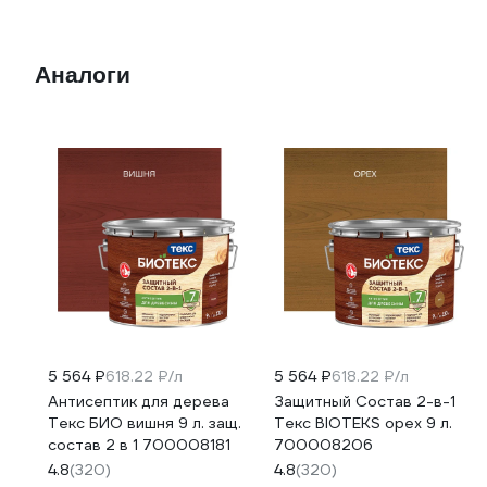
Аналоги
5 564 ₽
618.22 ₽/л
5 564 ₽
618.22 ₽/л
Антисептик для дерева
Защитный Состав 2-в-1
Текс БИО вишня 9 л. защ.
Текс BIOTEKS орех 9 л.
состав 2 в 1 700008181
700008206
4.8
(320)
4.8
(320)