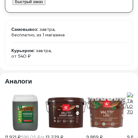
Быстрый заказ
завтра,
Самовывоз:
бесплатно
, из 1 магазина
завтра,
Курьером:
от 540 ₽
Аналоги
11 921 ₽
596.05 ₽/л
13 229 ₽
9 869 ₽
9 86