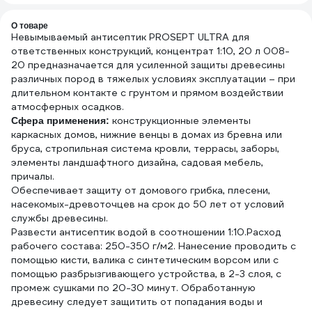
824305
Мастер 501 30
903
060
О товаре
Невымываемый антисептик PROSEPT ULTRA для
ответственных конструкций, концентрат 1:10, 20 л 008-
20 предназначается для усиленной защиты древесины
различных пород в тяжелых условиях эксплуатации – при
длительном контакте с грунтом и прямом воздействии
атмосферных осадков.
конструкционные элементы
Сфера применения:
каркасных домов, нижние венцы в домах из бревна или
бруса, стропильная система кровли, террасы, заборы,
элементы ландшафтного дизайна, садовая мебель,
причалы.
Обеспечивает защиту от домового грибка, плесени,
насекомых-древоточцев на срок до 50 лет от условий
службы древесины.
Развести антисептик водой в соотношении 1:10.Расход
рабочего состава: 250-350 г/м2. Нанесение проводить с
помощью кисти, валика с синтетическим ворсом или с
помощью разбрызгивающего устройства, в 2-3 слоя, с
промеж сушками по 20-30 минут. Обработанную
древесину следует защитить от попадания воды и