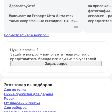
Здравствуйте!
на приложенн
фотографии - 
Включает ли Prosept Ultra /Ultra max
описании - ра
такие современные ингридиенты, как
определитесь
IPBC, OIT, DCOIT, CMIT, MIT, MI, MCI, BIT
использовать
(химики знают эти аббревиатуры)?
заблуждение
Посмотреть все вопросы
Спрашиваю, потому что просто медь
(из триазолов меди) эффективна
далеко не против всех грибов,
Нужна помощь?
некоторые из которые
Задайте вопрос – вам ответит наш эксперт,
меднотолерантны.
представитель бренда или один из покупателей
Даже хромомедный XM-11 не спасает
Задать вопрос
от всех грибов на нашем объекте.
Жду компетентного ответа от химика-
технолога производителя для заказа
Этот товар из подборок
20-50 л концентрата.
Для потолка
Сухие пропитки для дерева
Россия
От плесени и грибка
Для заборов