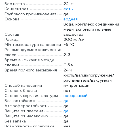
Вес нетто
22 кг
Концентрат
есть
Глубокого проникновения
да
Основа
водная
Вода, комплекс соединений
меди, вспомогательные
Состав
вещества
Расход
200 мл/м²
Min температура нанесения
+5 °С
Рекомендуемое количество
слоев
2-3
Время высыхания между
слоями
0.5 ч
Время полного высыхания
24 ч
кисть/валик/погружение/
распылитель/вакуумная
Способ нанесения
импрегнация
Степень блеска
нет
Степень скрытия фактуры
прозрачный
Влагостойкость
да
Атмосферостойкость
да
Защита от плесени
да
Защита от насекомых
да
Без запаха
да
Возможность колеровки
нет