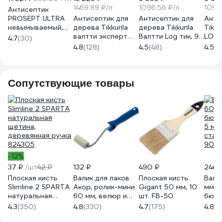
1469.89 ₽/л
1096.56 ₽/л
1096
Антисептик
PROSEPT ULTRA
Антисептик для
Антисептик для
Анти
невымываемый,
дерева Tikkurila
дерева Tikkurila
Tikku
концентрат 1:10,
валтти эксперт
Валтти Log тик, 9
LOG 
4.7
(30)
20 л 061-20
аква тик 9 л 48450
л 52012
700
4.8
(128)
4.5
(48)
4.5
(4
700009610
700010353
Сопутствующие товары
-12%
37 ₽
/шт
42 ₽
132 ₽
490 ₽
244 
Плоская кисть
Валик для лаков
Плоская кисть
Вали
Slimline 2 SPARTA
Акор, ролик-мини
Gigant 50 мм, 10
мм, d
натуральная
60 мм, велюр и
шт. FB-50
бюге
щетина,
шерсть 4 мм,
5 мм
4.3
(350)
4.8
(330)
4.7
(175)
4.8
(5
деревянная ручка
кронштейн 6 мм,
стан