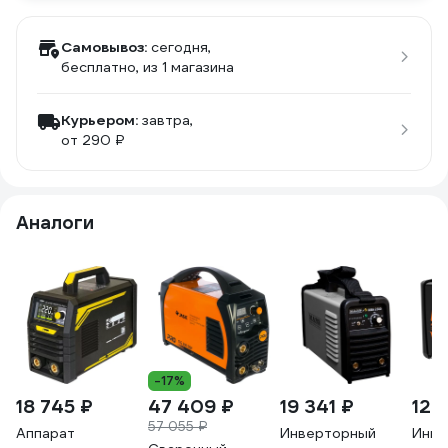
Самовывоз:
сегодня,
бесплатно
, из 1 магазина
Курьером:
завтра,
от 290 ₽
Аналоги
-17%
18 745 ₽
47 409 ₽
19 341 ₽
12 
57 055 ₽
Аппарат
Инверторный
Инве