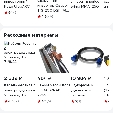
Сварочный
инверторный
аппарат в кейсе
свар
инвертор Сварог
Кедр UltraARC-
Brima MMA-2500
аппа
TIG 200 DSP PRO
250S Pulse Digital
MARS 0010392
Pro 
5
(12)
W207
(230В, 20-220А),
4.5
(24)
00000091581
шт 8027929
Расходные материалы
2 639 ₽
464 ₽
10 984 ₽
1 71
Кабель Ресанта с
Зажим массы Коса
Однофазный
Элек
электрододержателем
500А SKRAB
удлинитель
(3 мм
25 кв.мм, 3 м
27616
силовой
Info
71/6/44
ALPENBOX32A 10
305
4.5
(17)
4.3
(6)
5
(3)
4.
метров 3х4
8980002