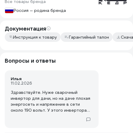
Все товары бренда
Россия — родина бренда
Документация
Инструкция к товару
Гарантийный талон
Скач
Вопросы и ответы
Илья
11.02.2026
Здравствуйте. Нуже сварочный
инвертор для дачи, но на даче плохая
энергосеть и напряжение в сети
около 190 вольт. У этого инвертора
написано что напряжение сети
220/230 вольт, но минимальное
входное напряжение 160 вольт. Мне