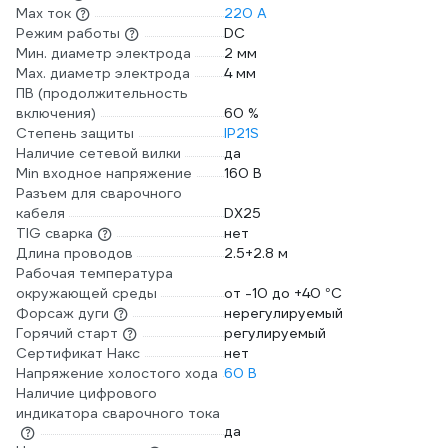
Max ток
220 А
Режим работы
DC
Мин. диаметр электрода
2 мм
Мах. диаметр электрода
4 мм
ПВ (продолжительность
включения)
60 %
Степень защиты
IP21S
Наличие сетевой вилки
да
Min входное напряжение
160 В
Разъем для сварочного
кабеля
DX25
TIG сварка
нет
Длина проводов
2.5+2.8 м
Рабочая температура
окружающей среды
от -10 до +40 °С
Форсаж дуги
нерегулируемый
Горячий старт
регулируемый
Сертификат Накс
нет
Напряжение холостого хода
60 В
Наличие цифрового
индикатора сварочного тока
да