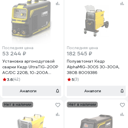
Последняя цена
Последняя цена
53 244 ₽
182 545 ₽
Установка аргонодуговой
Полуавтомат Кедр
сварки Кедр UltraTIG-200P
AlphaMIG-300S 30-300А,
AC/DC 220В, 10-200А
380В 8009386
8009774
3.6
(42)
5
(3)
Аналоги
Аналоги
Нет в наличии
Нет в наличии