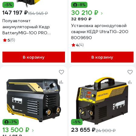
-5%
-8%
30 210 ₽
147 197 ₽
154 945 ₽
32 890 ₽
Полуавтомат
Установка аргонодуговой
аккумуляторный Кедр
сварки КЕДР UltraTIG-200
BatteryMIG-100 PRO
8009690
8029903
5
(6)
4
(4)
В корзину
В корзину
-7%
-5%
13 500 ₽
23 655 ₽
24 900 ₽