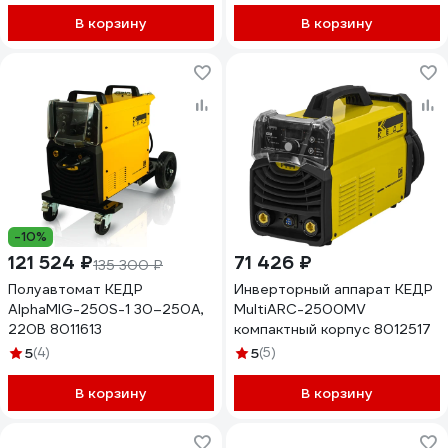
В корзину
В корзину
-10%
121 524 ₽
71 426 ₽
135 300 ₽
Полуавтомат КЕДР
Инверторный аппарат КЕДР
AlphaMIG-250S-1 30–250А,
MultiARC-2500MV
220В 8011613
компактный корпус 8012517
5
(4)
5
(5)
В корзину
В корзину