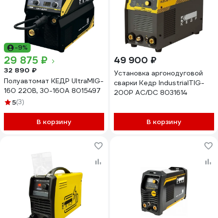
-9%
29 875 ₽
49 900 ₽
32 890 ₽
Установка аргонодуговой
Полуавтомат КЕДР UltraMIG-
сварки Кедр IndustrialTIG-
160 220В, 30-160А 8015497
200P AC/DC 8031614
5
(3)
В корзину
В корзину