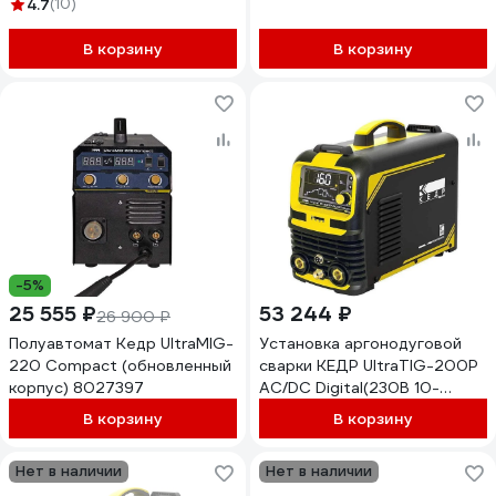
4.7
(10)
В корзину
В корзину
-5%
25 555 ₽
53 244 ₽
26 900 ₽
Полуавтомат Кедр UltraMIG-
Установка аргонодуговой
220 Compact (обновленный
сварки КЕДР UltraTIG-200P
корпус) 8027397
AC/DC Digital(230В 10-
200А) (с подключением
В корзину
В корзину
педали) 8028973
Нет в наличии
Нет в наличии