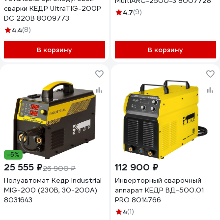
MultiARC-2500-3 8007728
сварки КЕДР UltraTIG-200P
4.7
(9)
DC 220В 8009773
4.4
(8)
В корзину
В корзину
-5%
25 555 ₽
112 900 ₽
26 900 ₽
Полуавтомат Кедр Industrial
Инверторный сварочный
MIG-200 (230В, 30-200А)
аппарат КЕДР ВД-500.01
8031643
PRO 8014766
4
(1)