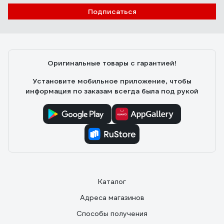
Подписаться
Борис
22.01.2020
Из инверторных профессиональных ВД-шек самый
нормальный трехфазник, работаем на них около
десяти лет и отзывы только положительные. А будки
Оригинальные товары с гарантией!
от дождя мы мастерили и для трансформаторных
советских ВД-306. Сырости не боялись только ТДМ-
Установите мобильное приложение, чтобы
ы.
информация по заказам всегда была под рукой
Каталог
Адреса магазинов
Способы получения