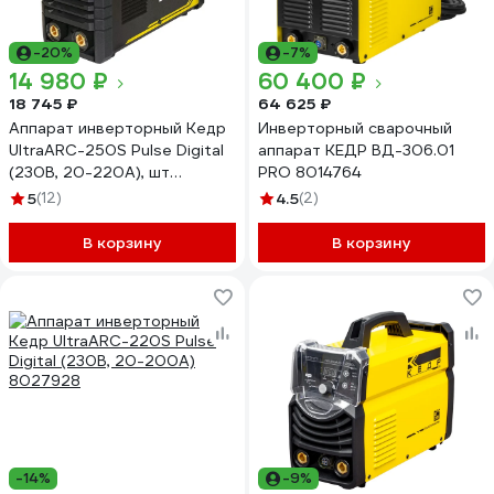
-20%
-7%
14 980 ₽
60 400 ₽
18 745 ₽
64 625 ₽
Аппарат инверторный Кедр
Инверторный сварочный
UltraARC-250S Pulse Digital
аппарат КЕДР ВД-306.01
(230В, 20-220А), шт
PRO 8014764
8027929
5
(12)
4.5
(2)
В корзину
В корзину
-14%
-9%