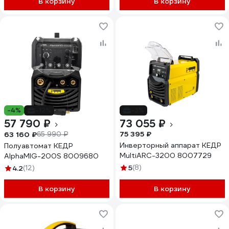
В корзину
В корзину
-4%
-12%
-3%
57 790 ₽
73 055 ₽
75 395 ₽
63 160 ₽
65 990 ₽
Инверторный аппарат КЕДР
Полуавтомат КЕДР
MultiARC-3200 8007729
AlphaMIG-200S 8009680
5
(8)
4.2
(12)
В корзину
В корзину