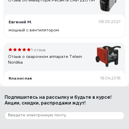
Отзыв об инверторе Ресанта САИ 220 ПН
Евгений М.
08.05.2021
мощный с вентилятором
1 отзыв
Отзыв о сварочном аппарате Telwin
Nordika
Владислав
19.04.2016
Надёжность выше крыши сельсовета, даже сель-по
отдыхает и трактористы курят в углу!!!!
Подпишитесь
на рассылку
и будьте в курсе!
Акции, скидки, распродажи ждут!
10 отзывов
Отзыв о сварочном выпрямителе Foxweld
ВД-306И