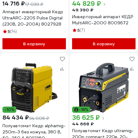
44 829 ₽
14 716 ₽
17 039 ₽
49 390 ₽
Аппарат инверторный Кедр
Инверторный аппарат КЕДР
UltraARC-220S Pulse Digital
MultiARC-2000 8009672
(230В, 20-200А) 8027928
5
(7)
5
(14)
В корзину
В корзину
-10%
-18%
36 625 ₽
84 434 ₽
94 006 ₽
44 668 ₽
Полуавтомат Кедр alphamig-
Полуавтомат Кедр ultramig-
250m-3 без кожуха, 380 В,
200p compact 220в, 20-