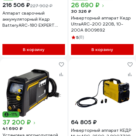
26 690 ₽
216 506 ₽
227 902 ₽
30 326 ₽
Аппарат сварочный
Инверторный аппарат Кедр
аккумуляторный Кедр
UltraARC-200 220В, 10-
BatteryARC-180 EXPERT
200А 8009692
8029902
5
(8)
В корзину
В корзину
-11%
37 200 ₽
64 805 ₽
41 690 ₽
Инверторный аппарат КЕДР
Установка аргонодуговой