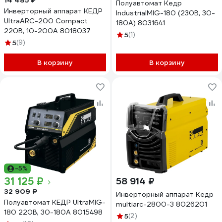
14 485 ₽
Полуавтомат Кедр
Инверторный аппарат КЕДР
IndustrialMIG-180 (230В, 30-
UltraARC-200 Compact
180А) 8031641
220В, 10-200А 8018037
5
(1)
5
(9)
В корзину
В корзину
-5%
31 125 ₽
58 914 ₽
32 909 ₽
Инверторный аппарат Кедр
Полуавтомат КЕДР UltraMIG-
multiarc-2800-3 8026201
180 220В, 30-180А 8015498
5
(2)