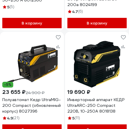
50–250 А 8012360
200а 8024199
5
(5)
4.7
(6)
В корзину
В корзину
-5%
23 655 ₽
19 690 ₽
24 900 ₽
Полуавтомат Кедр UltraMIG-
Инверторный аппарат КЕДР
200 Compact (обновленный
UltraARC-250 Compact
корпус) 8027396
220В, 10-250А 8018138
4.9
(21)
5
(11)