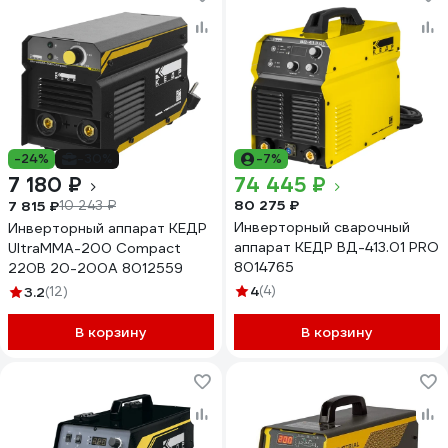
-24%
-30%
-7%
7 180 ₽
74 445 ₽
80 275 ₽
7 815 ₽
10 243 ₽
Инверторный сварочный
Инверторный аппарат КЕДР
аппарат КЕДР ВД-413.01 PRO
UltraMMA-200 Compact
8014765
220В 20-200А 8012559
4
(4)
3.2
(12)
В корзину
В корзину