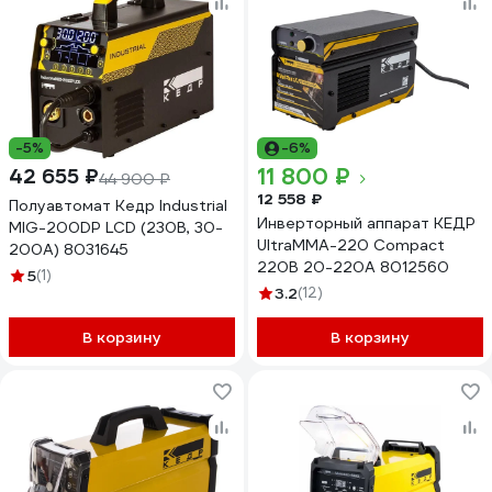
-5%
-6%
11 800 ₽
42 655 ₽
44 900 ₽
12 558 ₽
Полуавтомат Кедр Industrial
Инверторный аппарат КЕДР
MIG-200DP LCD (230В, 30-
UltraMMA-220 Compact
200А) 8031645
220В 20-220А 8012560
5
(1)
3.2
(12)
В корзину
В корзину