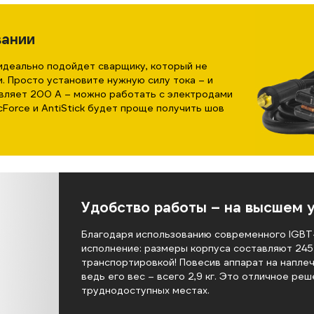
вании
деально подойдет сварщику, который не
. Просто установите нужную силу тока – и
авляет 200 А – можно работать с электродами
cForce и AntiStick будет проще получить шов
Удобство работы – на высшем 
Благодаря использованию современного IGBT
исполнение: размеры корпуса составляют 245×
транспортировкой! Повесив аппарат на напле
ведь его вес – всего 2,9 кг. Это отличное ре
труднодоступных местах.