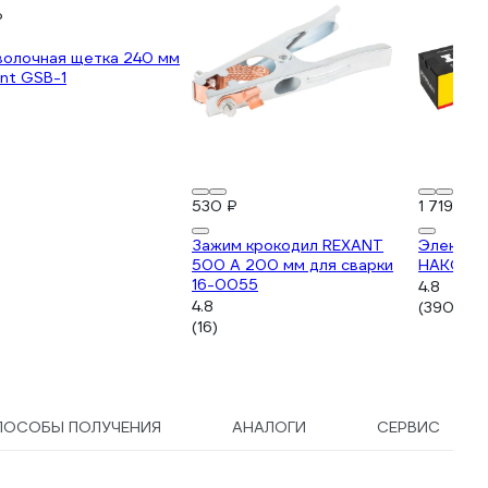
₽
волочная щетка 240 мм
nt GSB-1
530 ₽
1 719 ₽
Зажим крокодил REXANT
Электрод
500 А 200 мм для сварки
НАКС) I
16-0055
4.8
4.8
(390)
(16)
ПОСОБЫ ПОЛУЧЕНИЯ
АНАЛОГИ
СЕРВИС