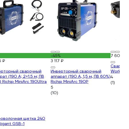
-45%
7 602 ₽
5 ₽
3 117 ₽
Сварочн
ерторный сварочный
Инверторный сварочный
WorkMas
рат (190 А; 2+1.5 м; ПВ
аппарат (190 А, 1,5 м, ПВ 60%)
4
 Richip MiniArc 190Ultra
Richip MiniArc 190P
(1)
5
(10)