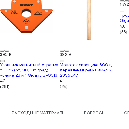
110 
Про
Giga
4.6
(33)
395 ₽
392 ₽
Угольник магнитный стрелка
Молоток сварщика 300 г,
50LBS (45, 90, 135 град;
деревянная ручка KRASS
усилие 23 кг) Gigant G-0513
2995047
4.3
4.1
(281)
(24)
РАСХОДНЫЕ МАТЕРИАЛЫ
ВОПРОСЫ
С