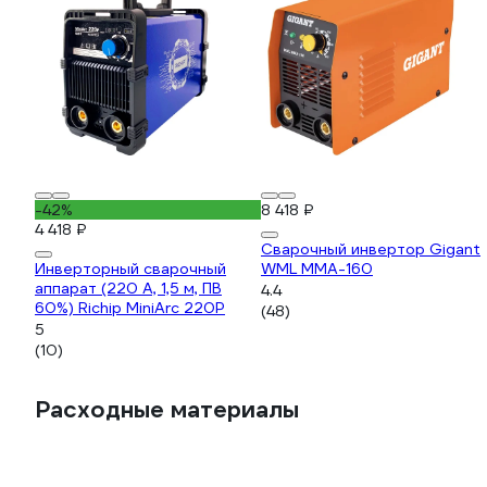
-42%
8 418 ₽
4 418 ₽
Сварочный инвертор Gigant
Инверторный сварочный
WML MMA-160
аппарат (220 А, 1,5 м, ПВ
4.4
60%) Richip MiniArc 220P
(48)
5
(10)
Расходные материалы