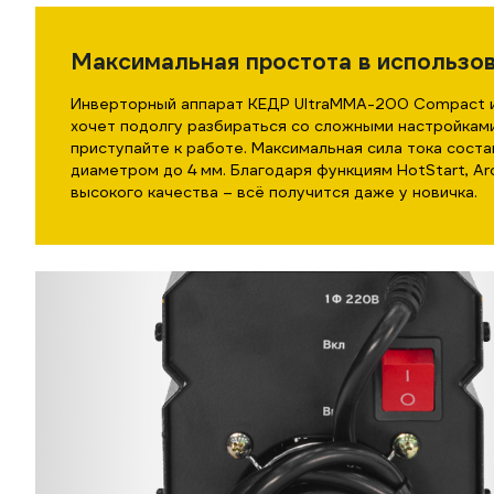
Максимальная простота в использо
Инверторный аппарат КЕДР UltraMMA-200 Compact и
хочет подолгу разбираться со сложными настройками
приступайте к работе. Максимальная сила тока сост
диаметром до 4 мм. Благодаря функциям HotStart, Ar
высокого качества – всё получится даже у новичка.