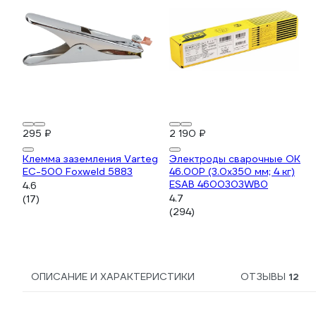
295 ₽
2 190 ₽
Клемма заземления Varteg
Электроды сварочные OK
EC-500 Foxweld 5883
46.00P (3.0х350 мм; 4 кг)
ESAB 4600303WB0
4.6
4.7
(17)
(294)
ОПИСАНИЕ И ХАРАКТЕРИСТИКИ
ОТЗЫВЫ
12