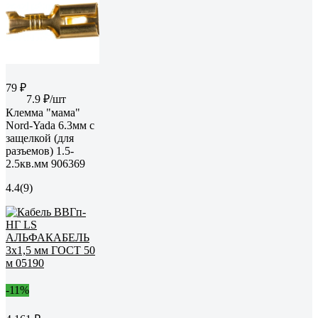
79 ₽
7.9 ₽/шт
Клемма "мама"
Nord-Yada 6.3мм с
защелкой (для
разъемов) 1.5-
2.5кв.мм 906369
4.4
(9)
-11%