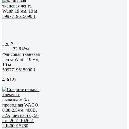
326 ₽
32.6 ₽/м
Флисовая тканевая
лента Wurth 19 мм,
10 м
5997719615090 1
4.3
(12)