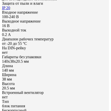
Защита от пыли и влаги
IP 20
Входное напряжение
100-240 В
Выходное напряжение
16 В
Выходной ток
0.2 А
Диапазон рабочих температур
от -20 до 55 °С
На DIN-рейку
нет
Габариты без упаковки
140х38х20.5 мм
Длина
140 мм
Ширина
38 мм
Высота
20.5 мм
Встроенный вентилятор
нет
Тип
блок питания
Бескорпусный