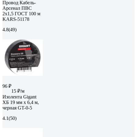
Провод Кабель-
Арсенал ПВС
2х1,5 ГОСТ 100 м
KARS-51178
4.8
(49)
96 ₽
15 ₽/м
Изолента Gigant
ХБ 19 мм х 6,4 м,
черная GT-0-5
4.1
(50)