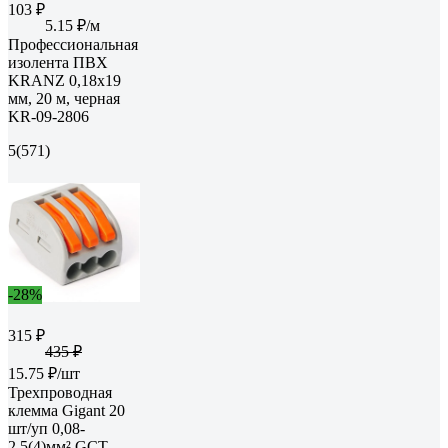
103 ₽
5.15 ₽/м
Профессиональная
изолента ПВХ
KRANZ 0,18х19
мм, 20 м, черная
KR-09-2806
5
(571)
-28%
315 ₽
435 ₽
15.75 ₽/шт
Трехпроводная
клемма Gigant 20
шт/уп 0,08-
2,5(4)мм² GCT-