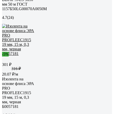
мм 50 м ГОСТ
1157Б50LG00070А0050М
4.7
(24)
-5%
301 ₽
316 ₽
20.07 ₽/м
Изолента на
основе флиса ЭРА
PRO
PROFLEEC1915
19 мм, 15 м, 0,3
мм, черная
Б0057181