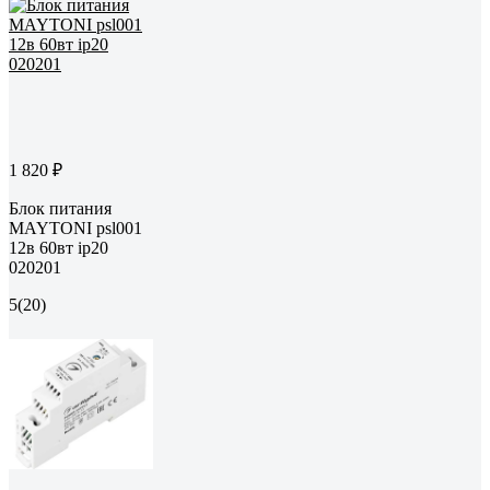
1 820 ₽
Блок питания
MAYTONI psl001
12в 60вт ip20
020201
5
(20)