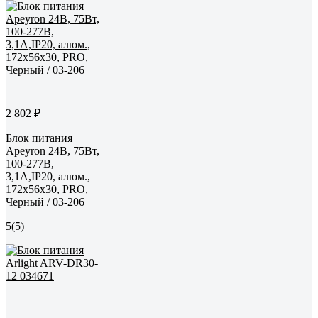
2 802 ₽
Блок питания
Apeyron 24В, 75Вт,
100-277В,
3,1А,IP20, алюм.,
172х56х30, PRO,
Черный / 03-206
5
(5)