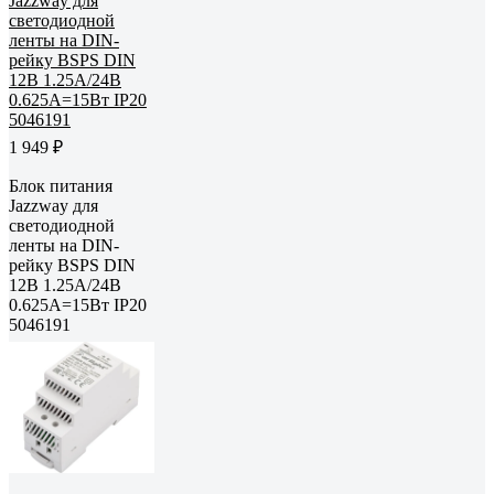
1 949 ₽
Блок питания
Jazzway для
светодиодной
ленты на DIN-
рейку BSPS DIN
12В 1.25А/24В
0.625А=15Вт IP20
5046191