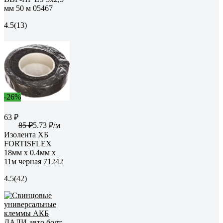
мм 50 м 05467
4.5
(13)
-26%
63 ₽
85 ₽
5.73 ₽/м
Изолента ХБ
FORTISFLEX
18мм х 0.4мм х
11м черная 71242
4.5
(42)