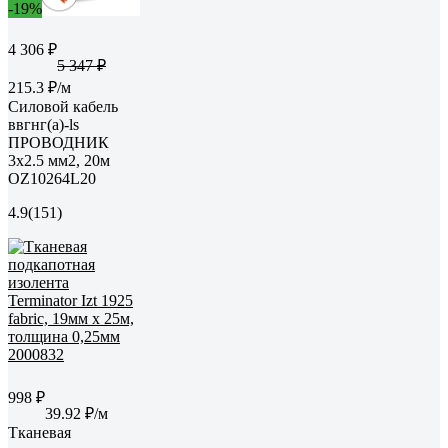
-19%
4 306 ₽
5 347 ₽
215.3 ₽/м
Силовой кабель
ввгнг(a)-ls
ПРОВОДНИК
3x2.5 мм2, 20м
OZ10264L20
4.9
(151)
998 ₽
39.92 ₽/м
Тканевая