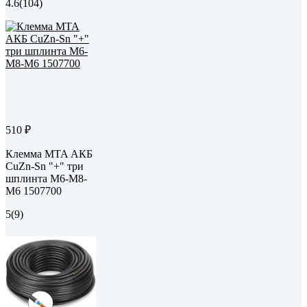
4.6
(104)
510 ₽
Клемма MTA АКБ
CuZn-Sn "+" три
шплинта М6-М8-
М6 1507700
5
(9)