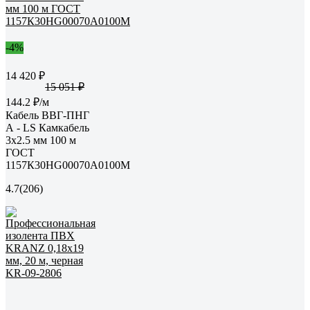
-4%
14 420 ₽
15 051 ₽
144.2 ₽/м
Кабель ВВГ-ПНГ
А - LS Камкабель
3x2.5 мм 100 м
ГОСТ
1157К30HG00070А0100М
4.7
(206)