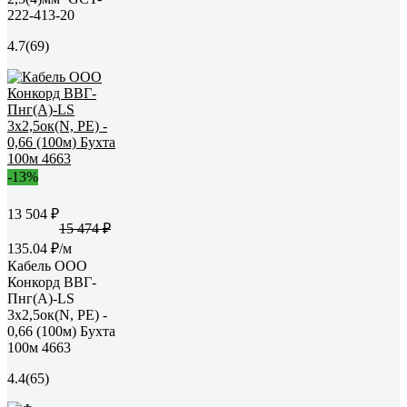
222-413-20
4.7
(69)
-13%
13 504 ₽
15 474 ₽
135.04 ₽/м
Кабель ООО
Конкорд ВВГ-
Пнг(А)-LS
3x2,5ок(N, PE) -
0,66 (100м) Бухта
100м 4663
4.4
(65)