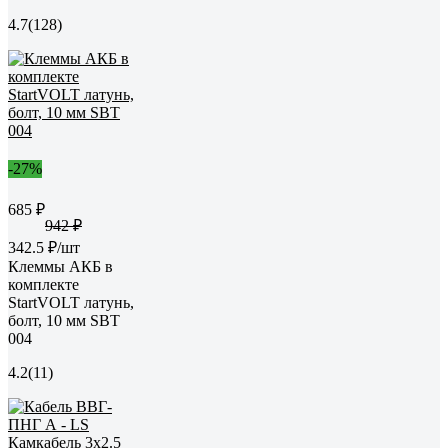
4.7
(128)
-27%
685 ₽
942 ₽
342.5 ₽/шт
Клеммы АКБ в
комплекте
StartVOLT латунь,
болт, 10 мм SBT
004
4.2
(11)