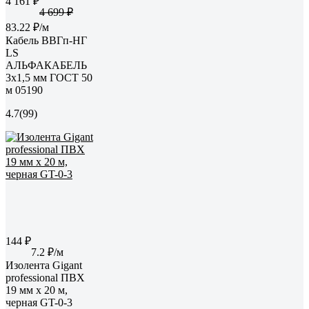
4 161 ₽
4 699 ₽
83.22 ₽/м
Кабель ВВГп-НГ
LS
АЛЬФАКАБЕЛЬ
3х1,5 мм ГОСТ 50
м 05190
4.7
(99)
144 ₽
7.2 ₽/м
Изолента Gigant
professional ПВХ
19 мм х 20 м,
черная GT-0-3