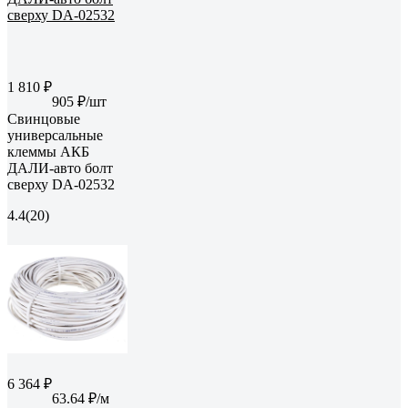
1 810 ₽
905 ₽/шт
Свинцовые
универсальные
клеммы АКБ
ДАЛИ-авто болт
сверху DA-02532
4.4
(20)
6 364 ₽
63.64 ₽/м