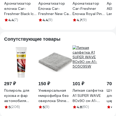
Ароматизатор
Ароматизатор
Ароматизатор
Аром
елочка Car-
Ёлочка Car-
Car-Freshner
АЕР 
Freshner Black Ice
Freshner New Car
Ёлочка Royal Pine
Lemo
Черный лед U1P-
Scent Новая
Королевская
4.4
(7)
4.4
(9)
4.7
(9)
10155-RUSS
машина U1P-
сосна U1P-10101-
10189-RUSS
RUSS
Сопутствующие товары
297 ₽
150 ₽
101 ₽
705 
Полироль для
Универсальная
Липкая салфетка
Штри
кузова и фар
микрофибра без
А1 SUPER WAVE
для 
автомобиля
оверлока Shine
80x90 см А1-
цара
WALNUT 100 г
systems edgeless
50509SW
Line
5
(206)
5
(9)
4.8
(60)
4.
WLN0408
40x40 см, 400 г/
кист