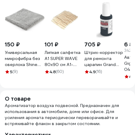
150 ₽
101 ₽
705 ₽
6 8
342.5
Универсальная
Липкая салфетка
Штрих-корректор
Авто
микрофибра без
А1 SUPER WAVE
для ремонта
Giga
оверлока Shine
80x90 см А1-
царапин Grand
04
systems edgeless
50509SW
Line GL RAL7024 с
5
(9)
4.8
(60)
4.9
(16)
40x40 см, 400 г/
кисточкой 268326
4.
м2, цвет серый
SS446
О товаре
Ароматизатор воздуха подвесной. Предназначен для
использования в автомобиле, доме или офисе. Для
усиления аромата периодически переворачивайте и
встряхивайте флакон в закрытом состоянии.
Характеристики