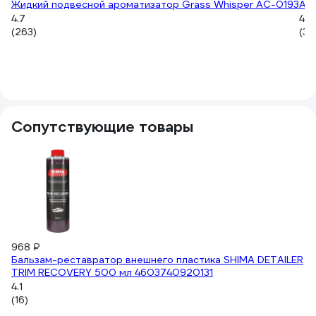
Жидкий подвесной ароматизатор Grass Whisper AC-0193
Аро
4.7
4.7
(263)
(31)
Сопутствующие товары
-
8
9
Б
Fa
4.
968 ₽
(1
Бальзам-реставратор внешнего пластика SHIMA DETAILER
TRIM RECOVERY 500 мл 4603740920131
4.1
(16)