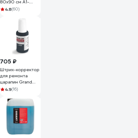
80x90 см А1-
50509SW
4.8
(60)
705 ₽
Штрих-корректор
для ремонта
царапин Grand
Line GL RAL7024 с
4.9
(16)
кисточкой 268326