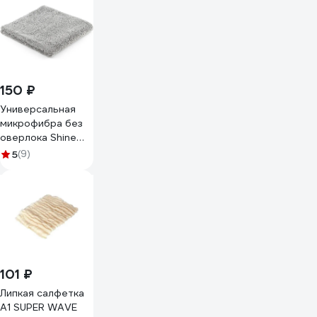
150 ₽
Универсальная
микрофибра без
оверлока Shine
systems edgeless
5
(9)
40x40 см, 400 г/
м2, цвет серый
SS446
101 ₽
Липкая салфетка
А1 SUPER WAVE