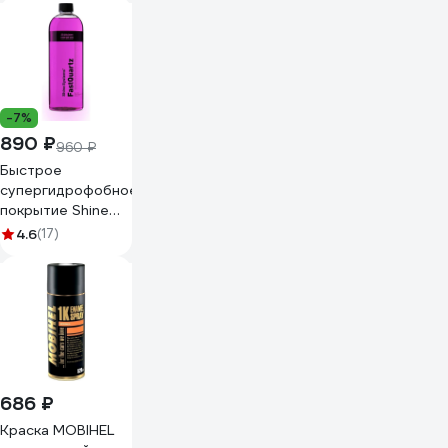
эффект,
ополаскиватель
кузова,
концентрат 5 л
4607002308125
-7%
890 ₽
960 ₽
Быстрое
супергидрофобное
покрытие Shine
Systems
4.6
(17)
FastQuartz, 750
мл SS765
686 ₽
Краска MOBIHEL