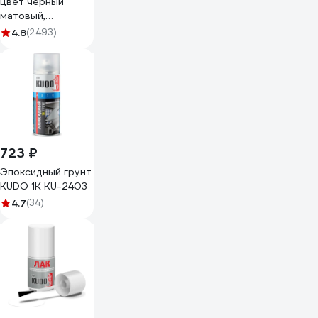
цвет черный
матовый,
аэрозоль, 520 мл
4.8
(2493)
41974402А
723 ₽
Эпоксидный грунт
KUDO 1K KU-2403
4.7
(34)