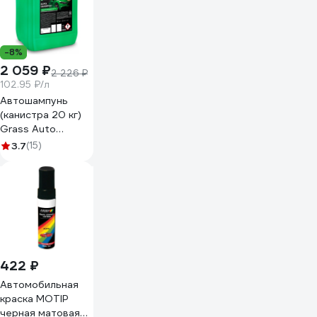
-8%
2 059 ₽
2 226 ₽
102.95 ₽/л
Автошампунь
(канистра 20 кг)
Grass Auto
Shampoo 111103
3.7
(15)
422 ₽
Автомобильная
краска MOTIP
черная матовая