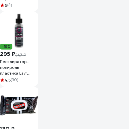
12мл black mat
5
(3)
12ml
-15%
295 ₽
347 ₽
Реставратор-
полироль
пластика Lavr
профессиональная
4.5
(30)
формула 120 мл
Ln1459-L
130 ₽