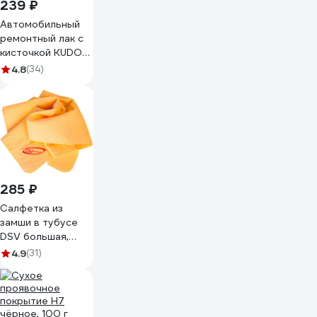
239 ₽
Автомобильный
ремонтный лак с
кисточкой KUDO
KU-70000-BB
4.8
(34)
285 ₽
Салфетка из
замши в тубусе
DSV большая,
70х43х0.2 см
4.9
(31)
R89001