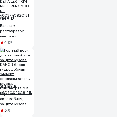
968 ₽
Бальзам-
реставратор
внешнего
пластика SHIMA
4.1
(16)
DETAILER TRIM
RECOVERY 500
мл
4603740920131
3 155 ₽
Горячий воск для
автомобиля,
защита кузова
DAKOR блеск,
5
(1)
гидрофобный