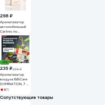
298 ₽
Ароматизатор
автомобильный
Cartrec по
мотивам Christian
Dior Fahrenheit
CP-002
-9%
235 ₽
259 ₽
Ароматизатор
воздуха BiBiCare
DOMINATION, 7 мл
4425
5
(1)
Сопутствующие товары