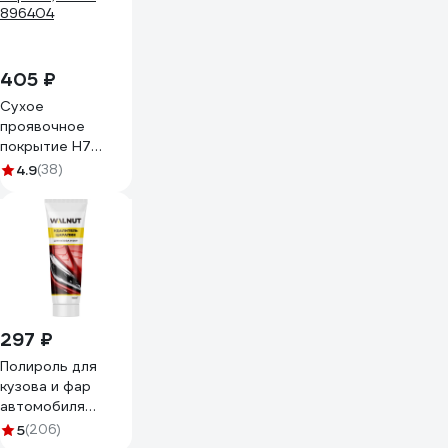
405 ₽
Сухое
проявочное
покрытие H7
чёрное, 100 г
4.9
(38)
896404
297 ₽
Полироль для
кузова и фар
автомобиля
WALNUT 100 г
5
(206)
WLN0408