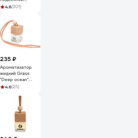
"Charm" AC-0194
4.6
(301)
235 ₽
Ароматизатор
жидкий Grass
"Deep ocean"
подвесной AC-
4.6
(25)
0191