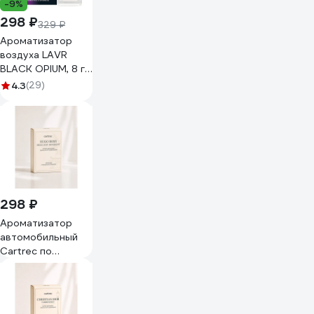
-9%
298 ₽
329 ₽
Ароматизатор
воздуха LAVR
BLACK OPIUM, 8 г
Ln1783
4.3
(29)
298 ₽
Ароматизатор
автомобильный
Cartrec по
мотивам Hugo
Boss Hugo Just
Different CP-003