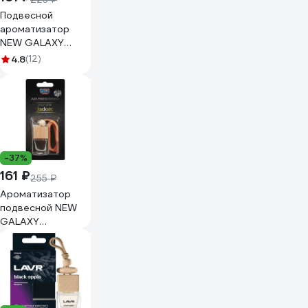
Подвесной
ароматизатор
NEW GALAXY
Автопарфюм, по
4.8
(12)
мотивам Black
opium, 5 мл 794-
608
-37%
161 ₽
255 ₽
Ароматизатор
подвесной NEW
GALAXY
Автопарфюм, по
мотивам Jadore, 5
мл 794-558