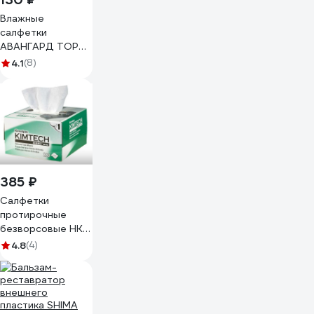
Влажные
салфетки
АВАНГАРД TOP
GEAR
4.1
(8)
универсальные
20х16см 45шт TG-
30107
385 ₽
Салфетки
протирочные
безворсовые НК-
Групп Kim Wipes
4.8
(4)
для оптики
(коробка 280шт)
000629