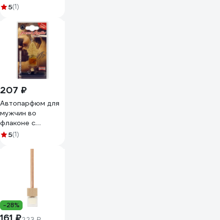
Apple бабл гам,
5
(1)
океан, новая
машина, летний
бриз, ваниль,
парфюм 794-593
207 ₽
Автопарфюм для
мужчин во
флаконе с
крышкой AREXONS
5
(1)
Fresca Foglia
Crystal 7790
-28%
161 ₽
223 ₽