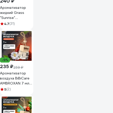
240 ₽
Ароматизатор
жидкий Grass
"Sunrise"
подвесной AC-
4.7
(31)
0195
-9%
235 ₽
259 ₽
Ароматизатор
воздуха BiBiCare
AMBROXAN 7 мл
4427
5
(2)