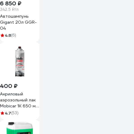
6 850 ₽
342.5 ₽/л
Автошампунь
Gigant 20л GGR-
04
4.8
(6)
400 ₽
Акриловый
аэрозольный лак
Mobicar 1К 650 мл,
бесцветный
4.7
(53)
глянцевый 0503-
30 MC