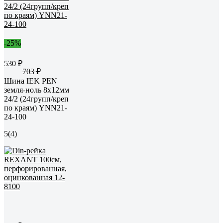
-25%
530 ₽
703 ₽
Шина IEK PEN
земля-ноль 8x12мм
24/2 (24групп/креп
по краям) YNN21-
24-100
5
(4)