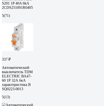
S201 1P 40A 6kA
2CDS251001R0405
5
(71)
337 ₽
Автоматический
выключатель TDM
ELECTRIC ВА47-
60 1Р 32А 6кА
характеристика В
SQ0223-0013
5
(13)