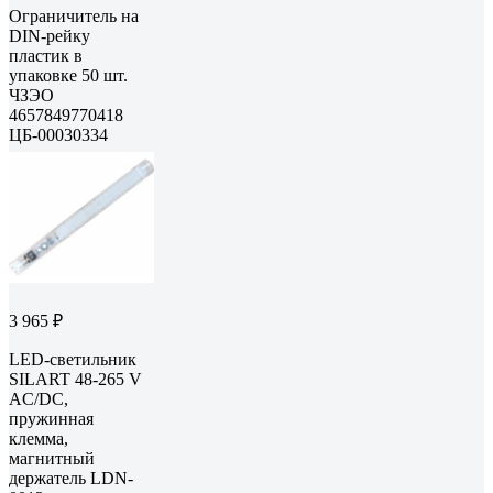
Ограничитель на
DIN-рейку
пластик в
упаковке 50 шт.
ЧЗЭО
4657849770418
ЦБ-00030334
3 965 ₽
LED-светильник
SILART 48-265 V
AC/DC,
пружинная
клемма,
магнитный
держатель LDN-