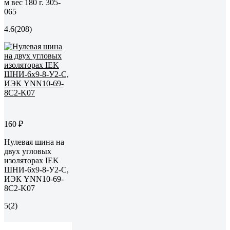
м вес 180 г. 305-
065
4.6
(208)
160 ₽
Нулевая шина на
двух угловых
изоляторах IEK
ШНИ-6x9-8-У2-С,
ИЭК YNN10-69-
8C2-K07
5
(2)