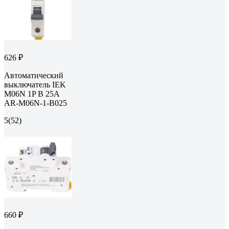
626 ₽
Автоматический
выключатель IEK
M06N 1P B 25А
AR-M06N-1-B025
5
(52)
660 ₽