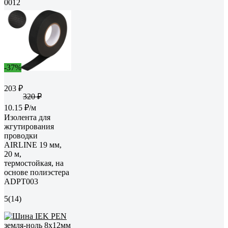
0012
-37%
203 ₽
320 ₽
10.15 ₽/м
Изолента для
жгутирования
проводки
AIRLINE 19 мм,
20 м,
термостойкая, на
основе полиэстера
ADPT003
5
(14)