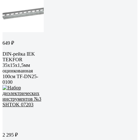
649 ₽
DIN-рейка IEK
TEKFOR
35x15x1,5мм
оцинкованная
100см TF-DN25-
0100
2 295 ₽