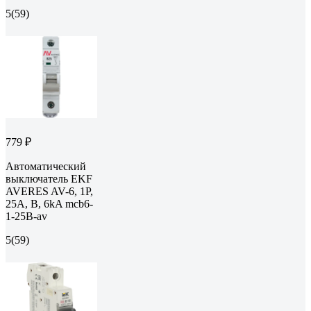
5
(59)
779 ₽
Автоматический
выключатель EKF
AVERES AV-6, 1P,
25A, B, 6kA mcb6-
1-25B-av
5
(59)