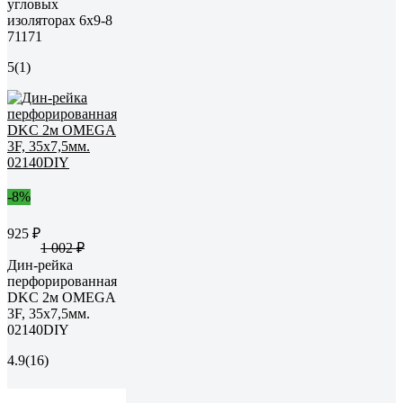
угловых
изоляторах 6х9-8
71171
5
(1)
-8%
925 ₽
1 002 ₽
Дин-рейка
перфорированная
DKC 2м OMEGA
3F, 35x7,5мм.
02140DIY
4.9
(16)