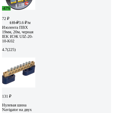
-47%
72 ₽
135 ₽
3.6 ₽/м
Изолента ПВХ
19мм, 20м, черная
IEK ИЭК UIZ-20-
10-K02
4.7
(225)
131 ₽
Нулевая шина
Navigator на двух