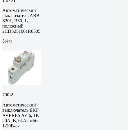
1 675 ₽
Автоматический
выключатель ABB
S201, B50, 1-
полюсный
2CDS251001R0505
5
(44)
790 ₽
Автоматический
выключатель EKF
AVERES AV-6, 1P,
20A, B, 6kA mcb6-
1-20B-av