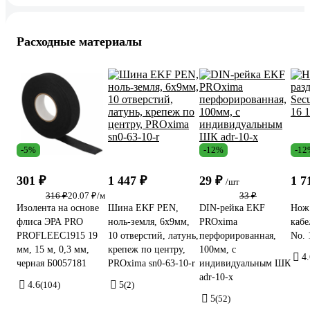
Расходные материалы
-5%
-12%
-12
301 ₽
1 447 ₽
29 ₽
1 7
/шт
316 ₽
20.07 ₽/м
33 ₽
Изолента на основе
Шина EKF PEN,
DIN-рейка EKF
Нож 
флиса ЭРА PRO
ноль-земля, 6х9мм,
PROxima
кабе
PROFLEEC1915 19
10 отверстий, латунь,
перфорированная,
No. 
мм, 15 м, 0,3 мм,
крепеж по центру,
100мм, с
4.
черная Б0057181
PROxima sn0-63-10-r
индивидуальным ШК
adr-10-x
4.6
(104)
5
(2)
5
(52)