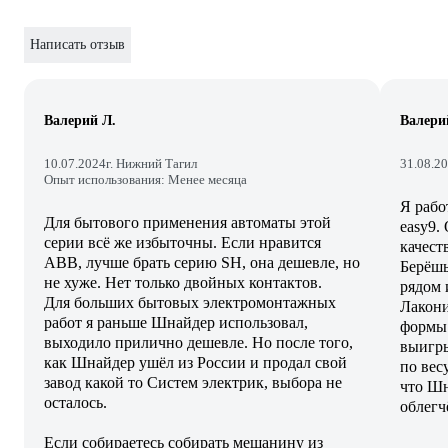
Написать отзыв
Валерий Л.
Валери
10.07.2024
г. Нижний Тагил
31.08.2
Опыт использования: Менее месяца
Я рабо
Для бытового применения автоматы этой
easy9.
серии всё же избыточны. Если нравится
качест
АВВ, лучше брать серию SH, она дешевле, но
Берёш
не хуже. Нет только двойных контактов.
рядом 
Для больших бытовых электромонтажных
Лакони
работ я раньше Шнайдер использовал,
формы 
выходило прилично дешевле. Но после того,
выигры
как Шнайдер ушёл из России и продал свой
по вес
завод какой то Систем электрик, выбора не
что Шн
осталось.
облегч
Если собираетесь собирать мешанину из