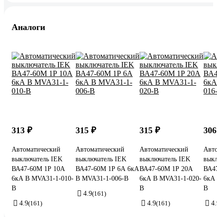
Аналоги
313 ₽
315 ₽
315 ₽
306
Автоматический
Автоматический
Автоматический
Авт
выключатель IEK
выключатель IEK
выключатель IEK
выкл
ВА47-60M 1Р 10А
ВА47-60M 1Р 6А 6кА
ВА47-60M 1Р 20А
ВА4
6кА B MVA31-1-010-
B MVA31-1-006-B
6кА B MVA31-1-020-
6кА
B
B
B
4.9
(161)
4.9
(161)
4.9
(161)
4.