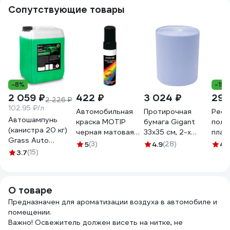
Сопутствующие товары
-8%
-15
2 059 ₽
422 ₽
3 024 ₽
295
2 226 ₽
102.95 ₽/л
Автомобильная
Протирочная
Рест
Автошампунь
краска MOTIP
бумага Gigant
поли
(канистра 20 кг)
черная матовая
33x35 см, 2-х
плас
Grass Auto
12мл black mat
слойная, 1000
проф
5
(3)
4.9
(28)
4.
Shampoo 111103
3.7
(15)
12ml
листов GPWR-33
форм
Ln14
О товаре
Предназначен для ароматизации воздуха в автомобиле и
помещении.
Важно! Освежитель должен висеть на нитке, не