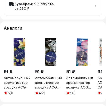
Курьером:
c 13 августа,
от 290 ₽
Аналоги
91 ₽
91 ₽
91 ₽
340
Автомобильный
Автомобильный
Автомобильный
Аром
ароматизатор
ароматизатор
ароматизатор
АЕР
воздуха ACG
воздуха ACG
воздуха ACG
CARD
аромат ваниль
аромат черный
аромат бабл-гам
А 63
5
(1)
4
(2)
5
(1)
4.
1021611
лед 1021613
1021614