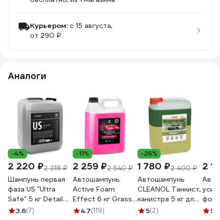
Курьером:
c 15 августа,
от 290 ₽
Аналоги
-4%
-11%
-26%
2 220 ₽
2 259 ₽
1 780 ₽
2 1
2 318 ₽
2 540 ₽
2 400 ₽
Шампунь первая
Автошампунь
Автошампунь
Авто
фаза US "Ultra
Active Foam
CLEANOL Танкист,
усил
Safe" 5 кг Detail
Effect 6 кг Grass
канистра 5 кг для
форм
DT-0280
113111
бесконтактной
Cham
3.6
(7)
4.7
(119)
5
(2)
5
(
мойки,