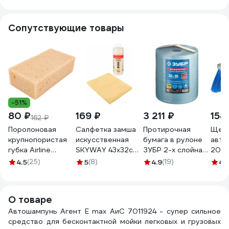
двухфазный
5/0044
Сопутствующие товары
-51%
80 ₽
169 ₽
3 211 ₽
158
162 ₽
Поролоновая
Салфетка замша
Протирочная
Щетк
крупнопористая
искусственная
бумага в рулоне
авто
губка Airline
SKYWAY 43х32см
ЗУБР 2-х слойная,
20 с
ABTN008
малая в тубе
33х35 см, 1000
4.5
(25)
5
(8)
4.9
(19)
4.
S03901005
листов 12820-33
О товаре
Автошампунь Агент Е max АиС 7011924 - супер сильное
средство для бесконтактной мойки легковых и грузовых