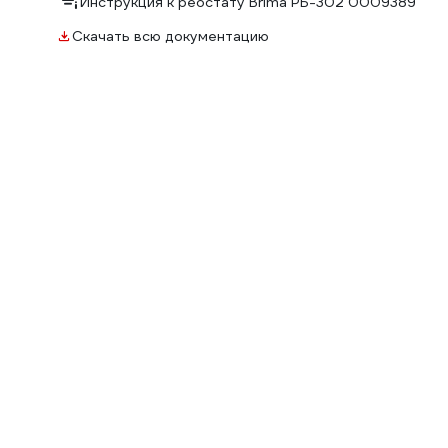
Инструкция к реостату Brima РБ-302 0009389
Скачать всю документацию