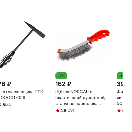
-7%
-12%
78 ₽
162 ₽
395 
лоток сварщика ПТК
Щётка NORGAU с
Фиксат
000017326
пластиковой рукояткой,
свароч
стальная проволока
50 LB 
4.8
(26)
087602102
4.8
(29)
4.2
(3