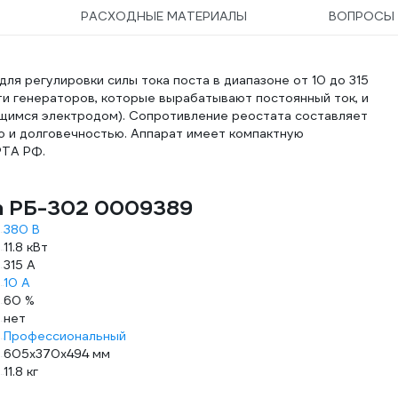
РАСХОДНЫЕ МАТЕРИАЛЫ
ВОПРОСЫ
ля регулировки силы тока поста в диапазоне от 10 до 315
и генераторов, которые вырабатывают постоянный ток, и
ящимся электродом). Сопротивление реостата составляет
ю и долговечностью. Аппарат имеет компактную
РТА РФ.
ma РБ-302 0009389
380 В
11.8 кВт
315 А
10 А
60 %
нет
Профессиональный
605х370х494 мм
11.8 кг