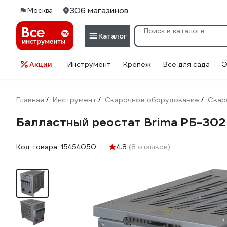
306 магазинов
Москва
Каталог
Акции
Инструмент
Крепеж
Всё для сада
Э
Главная
Инструмент
Сварочное оборудование
Свар
/
/
/
Балластный реостат Brima РБ-302
Код товара:
15454050
4.8
(8 отзывов)