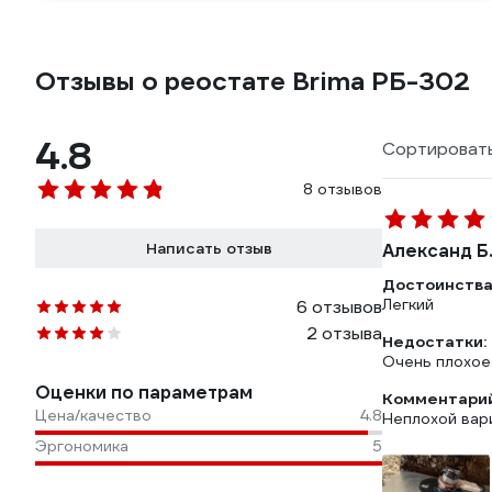
Отзывы о реостате Brima РБ-302
4.8
Сортировать
8 отзывов
Написать отзыв
Александ Б
Достоинства
Легкий
6 отзывов
2 отзыва
Недостатки:
Очень плохое
Оценки по параметрам
Комментарий
Цена/качество
4.8
Неплохой вар
Эргономика
5