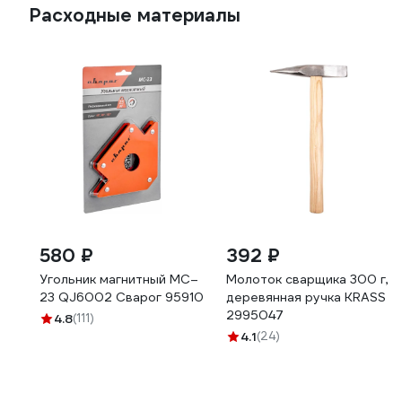
Расходные материалы
580 ₽
392 ₽
Угольник магнитный МС–
Молоток сварщика 300 г,
23 QJ6002 Сварог 95910
деревянная ручка KRASS
2995047
4.8
(111)
4.1
(24)