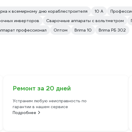
рка к всемирному дню кораблестроителя
10 А
Профессио
рочных инверторов
Сварочные аппараты с вольтметром
аппарат профессионал
Оптом
Brima 10
Brima РБ 302
Ремонт за 20 дней
Устраним любую неисправность по
гарантии в нашем сервисе
Подробнее