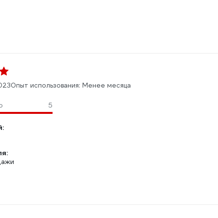
023
Опыт использования: Менее месяца
о
5
:
ля:
дажи