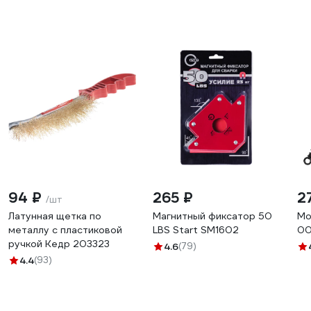
94 ₽
265 ₽
2
/шт
Латунная щетка по
Магнитный фиксатор 50
Мо
металлу с пластиковой
LBS Start SM1602
00
ручкой Кедр 203323
4.6
(79)
4.4
(93)