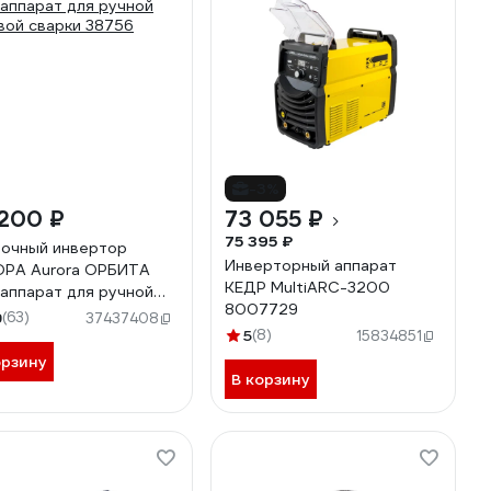
-3%
 200 ₽
73 055 ₽
75 395 ₽
очный инвертор
Инверторный аппарат
РА Aurora ОРБИТА
КЕДР MultiARC-3200
аппарат для ручной
8007729
вой сварки 38756
9
(63)
37437408
5
(8)
15834851
орзину
В корзину