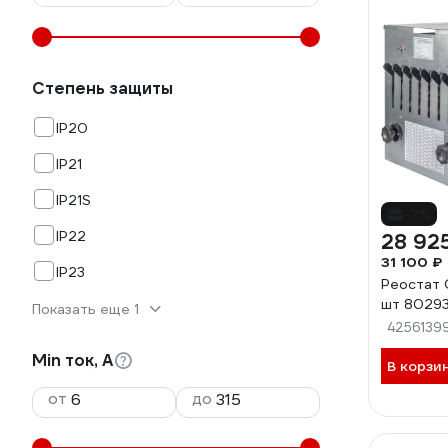
Степень защиты
IP20
IP21
IP21S
-7%
IP22
28 92
31 100 ₽
IP23
Реостат 
шт 8029
Показать еще 1
4256139
Min ток, А
В корзи
от
до