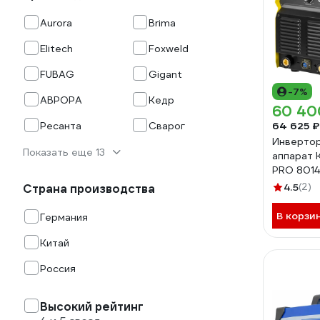
Aurora
Brima
Elitech
Foxweld
FUBAG
Gigant
-7%
АВРОРА
Кедр
60 40
Ресанта
Сварог
64 625 ₽
Инверто
Показать еще 13
аппарат 
PRO 801
4.5
(2)
Страна производства
В корзи
Германия
Китай
Россия
Высокий рейтинг