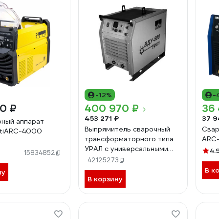
-12%
-
90 ₽
400 970 ₽
36
453 271 ₽
37 9
ный аппарат
Выпрямитель сварочный
Свар
ltiARC-4000
трансформаторного типа
ARC-
0
УРАЛ с универсальными
4.
15834852
характеристиками
42125273
ВДУ-500 Урал АО
В к
ну
Уралтермосвар 00-
В корзину
00000756