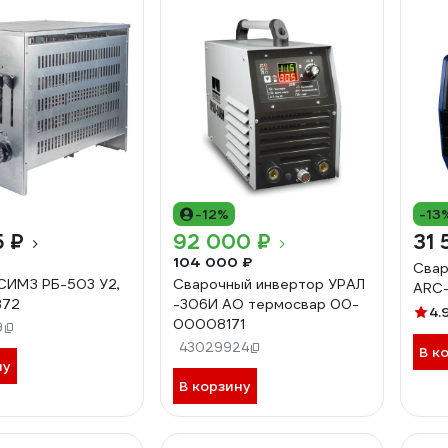
-12%
-13
5 ₽
92 000 ₽
31 
104 000 ₽
Свар
СИМЗ РБ-503 У2,
Сварочный инвертор УРАЛ
ARC-
372
-306И АО термосвар 00-
4.
00008171
9
43029924
В к
ну
В корзину