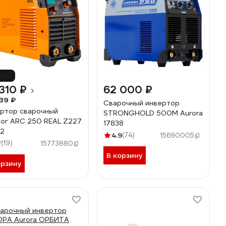
29%
310 ₽
62 000 ₽
39 ₽
Сварочный инвертор
ртор сварочный
STRONGHOLD 500M Aurora
ог ARC 250 REAL Z227
17838
92
4.9
(74)
15690005
7
(19)
15773880
В корзину
орзину