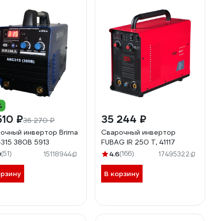
%
510 ₽
35 244 ₽
36 270 ₽
очный инвертор Brima
Сварочный инвертор
315 380В 5913
FUBAG IR 250 T, 41117
9
(51)
4.6
(166)
15118944
17495322
орзину
В корзину