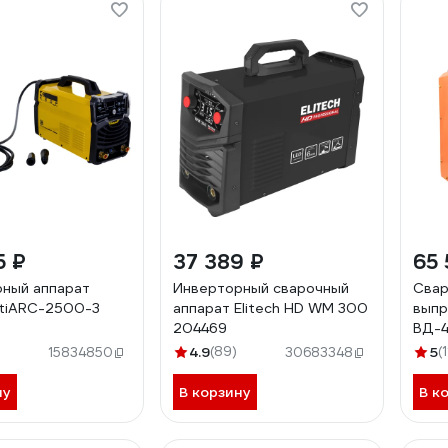
5 ₽
37 389 ₽
65 
ный аппарат
Инверторный сварочный
Свар
tiARC-2500-3
аппарат Elitech HD WM 300
выпр
204469
ВД-
4.9
(89)
5
(1
15834850
30683348
ну
В корзину
В к