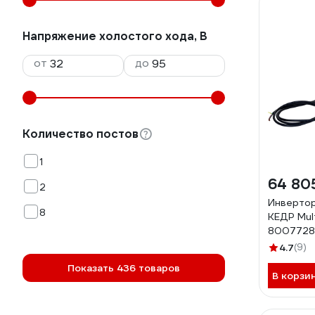
Напряжение холостого хода, В
от
до
Количество постов
1
64 80
2
Инвертор
8
КЕДР Mul
8007728
4.7
(9)
Показать 436 товаров
В корзи