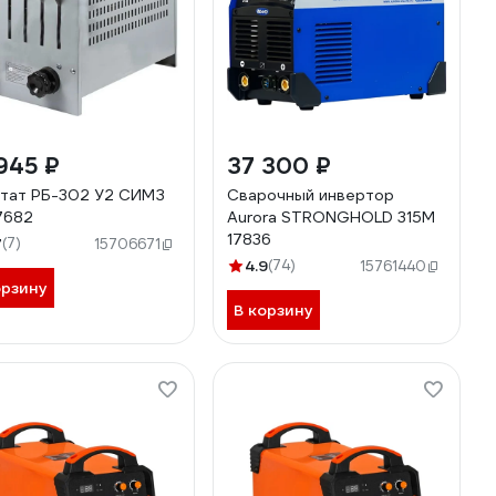
945 ₽
37 300 ₽
тат РБ-302 У2 СИМЗ
Cварочный инвертор
7682
Aurora STRONGHOLD 315M
17836
7
(7)
15706671
4.9
(74)
15761440
орзину
В корзину