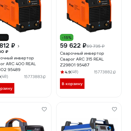
28%
-15%
812 ₽
59 622 ₽
69 735 ₽
50 ₽
Сварочный инвертор
очный инвертор
Сварог ARC 315 REAL
ог ARC 400 REAL
Z29801 95487
02 95489
4.9
(48)
15773882
9
(48)
15773883
В корзину
орзину