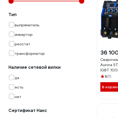
Тип
выпрямитель
инвертор
реостат
36 10
трансформатор
Сварочны
Aurora 
Наличие сетевой вилки
IGBT 100
5
(6)
да
В корзи
есть
нет
Сертификат Накс