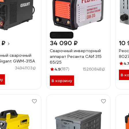
до -11%
 ₽
34 090 ₽
10 
Сварочный инверторный
Реос
рный сварочный
аппарат Ресанта САИ 315
802
Gigant GWM-315A
65/25
4.
34941103
4.9
(187)
15260848
В к
ну
В корзину