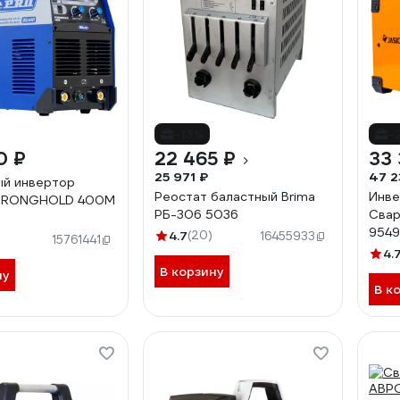
-13%
-
0 ₽
22 465 ₽
33 
25 971 ₽
47 2
ый инвертор
Реостат баластный Brima
Инве
STRONGHOLD 400M
РБ-306 5036
Свар
954
4.7
(20)
16455933
15761441
4.
В корзину
ну
В к