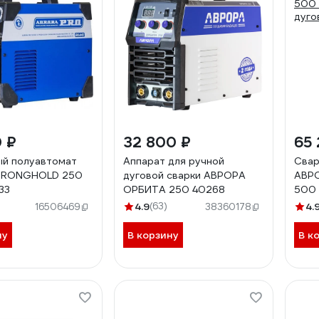
0 ₽
32 800 ₽
65
й полуавтомат
Аппарат для ручной
Свар
STRONGHOLD 250
дуговой сварки АВРОРА
АВРО
33
ОРБИТА 250 40268
500 
дуго
4.9
(63)
4.
16506469
38360178
ну
В корзину
В к