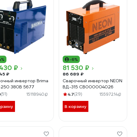
4%
-6%
 430 ₽
81 530 ₽
45 ₽
86 689 ₽
очный инвертор Brima
Сварочный инвертор NEON
250 380В 5677
ВД-315 СВ000004026
9
(51)
4.7
(29)
15118940
15597214
орзину
В корзину