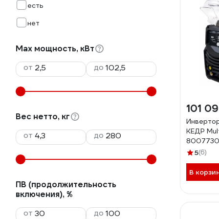
есть
нет
Max мощность, кВт
от
до
101 0
Вес нетто, кг
Инвертор
КЕДР Mu
от
до
800773
5
(6)
В корзи
ПВ (продолжительность
включения), %
от
до