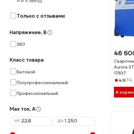
4 и 5 звезд
Только с отзывами
Напряжение, В
380
46 60
Класс товара
Сварочн
Aurora 
Бытовой
17837
4.9
(74)
Полупрофессиональный
В корзи
Профессиональный
Max ток, А
от
до