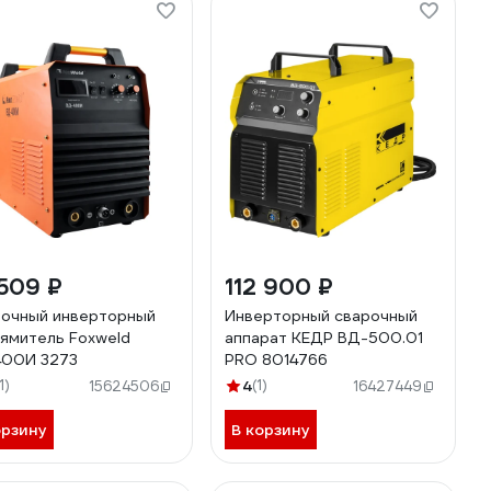
509 ₽
112 900 ₽
очный инверторный
Инверторный сварочный
ямитель Foxweld
аппарат КЕДР ВД-500.01
400И 3273
PRO 8014766
1)
4
(1)
15624506
16427449
орзину
В корзину