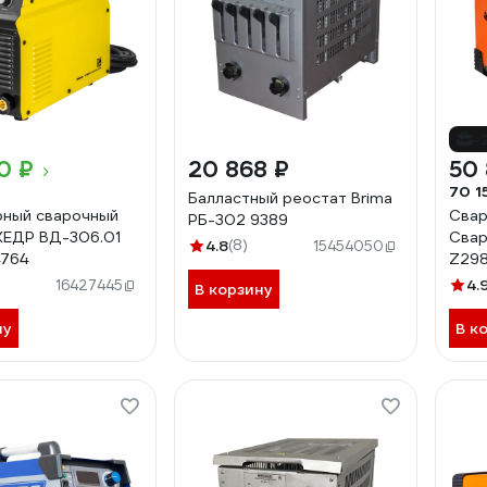
-
0 ₽
20 868 ₽
50 
70 1
Балластный реостат Brima
рный сварочный
Свар
РБ-302 9389
КЕДР ВД-306.01
Свар
4.8
(8)
15454050
4764
Z298
4.
16427445
В корзину
ну
В к