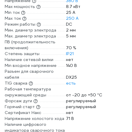
Напряжение
380 В
Max мощность
8.7 кВт
Min ток
25 А
Max ток
250 А
Режим работы
DC
Мин. диаметр электрода
2 мм
Мах. диаметр электрода
5 мм
ПВ (продолжительность
включения)
70 %
Степень защиты
IP21
Наличие сетевой вилки
нет
Min входное напряжение
140 В
Разъем для сварочного
кабеля
DX25
TIG сварка
есть
Рабочая температура
окружающей среды
от -20 до +50 °С
Форсаж дуги
регулируемый
Горячий старт
регулируемый
Сертификат Накс
нет
Напряжение холостого хода
71 В
Наличие цифрового
индикатора сварочного тока