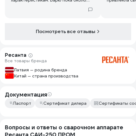
характеристикам. Варю пока около
привлекла св
месяца, претензий нет, аппаратом
мощностью. В
получается р
боится переп
Доволен, что
модель. Легки
Посмотреть все отзывы
нужно для ра
Ресанта
Все товары бренда
Латвия — родина бренда
Китай — страна производства
Документация
Паспорт
Сертификат дилера
Сертификаты со
Вопросы и ответы о сварочном аппарате
Ресанта САИ-250 ПРОМ