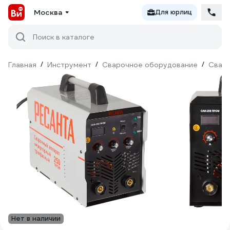
Москва
Для юрлиц
Поиск в каталоге
Главная
/
Инструмент
/
Сварочное оборудование
/
Сваро
Нет в наличии