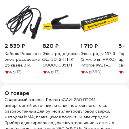
2 639 ₽
820 ₽
1 719 ₽
5 4
Кабель Ресанта с
Электрододержатель
Электроды МР-3
Горе
электрододержателем
ЭД-30-2-I ПТК
(3 мм; 5 кг; НАКС)
арго
25 кв.мм, 3 м
00000035171
Inforce IWET-
свар
71/6/44
3050M
А Q
4.5
(17)
4.8
(17)
4.8
(390)
4.
ELEM
S60
О товаре
Сварочный аппарат РесантаСАИ-250 ПРОМ –
инверторный источник питания постоянного тока,
разработанный для ручной электродуговой сварки,
методом ММА, плавящимся покрытым электродом.
Прибор адаптирован под эксплуатирование в сетях с
перепадами в диапазоне 380 (±15%) В. Этого вполне