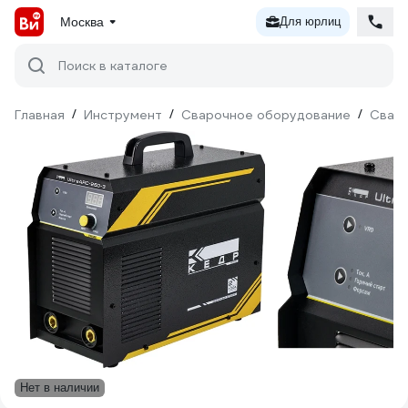
Москва
Для юрлиц
Поиск в каталоге
Главная
/
Инструмент
/
Сварочное оборудование
/
Сваро
Нет в наличии