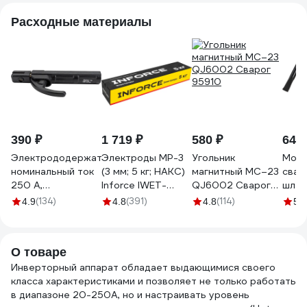
Расходные материалы
390 ₽
1 719 ₽
580 ₽
642 
Электрододержатель
Электроды МР-3
Угольник
Моло
номинальный ток
(3 мм; 5 кг; НАКС)
магнитный МС–23
свар
250 А,
Inforce IWET-
QJ6002 Сварог
шлак
максимальный ток
3050M
95910
CH-
(134)
(391)
(114)
(4
4.9
4.8
4.8
5
300 А SOLARIS H-
Свар
300C
О товаре
Инверторный аппарат обладает выдающимися своего
класса характеристиками и позволяет не только работать
в диапазоне 20-250А, но и настраивать уровень