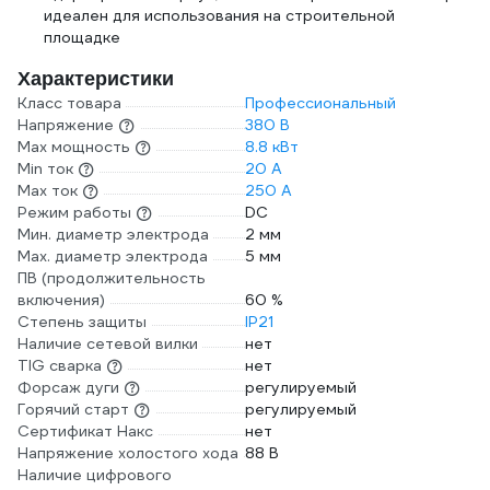
идеален для использования на строительной
площадке
Характеристики
Класс товара
Профессиональный
Напряжение
380 В
Max мощность
8.8 кВт
Min ток
20 А
Max ток
250 А
Режим работы
DC
Мин. диаметр электрода
2 мм
Мах. диаметр электрода
5 мм
ПВ (продолжительность
включения)
60 %
Степень защиты
IP21
Наличие сетевой вилки
нет
TIG сварка
нет
Форсаж дуги
регулируемый
Горячий старт
регулируемый
Сертификат Накс
нет
Напряжение холостого хода
88 В
Наличие цифрового