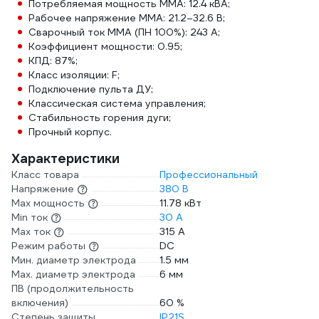
Потребляемая мощность ММА: 12.4 кВА;
Рабочее напряжение ММА: 21.2–32.6 В;
Сварочный ток MMA (ПН 100%): 243 А;
Коэффициент мощности: 0.95;
КПД: 87%;
Класс изоляции: F;
Подключение пульта ДУ;
Классическая система управления;
Стабильность горения дуги;
Прочный корпус.
Характеристики
Класс товара
Профессиональный
Напряжение
380 В
Max мощность
11.78 кВт
Min ток
30 А
Max ток
315 А
Режим работы
DC
Мин. диаметр электрода
1.5 мм
Мах. диаметр электрода
6 мм
ПВ (продолжительность
включения)
60 %
Степень защиты
IP21S