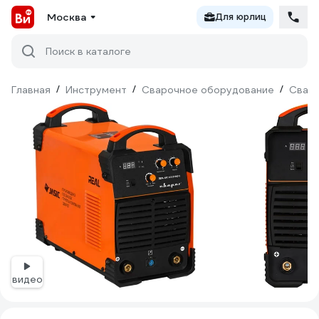
Москва
Для юрлиц
Поиск в каталоге
Главная
/
Инструмент
/
Сварочное оборудование
/
Сваро
видео