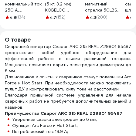
номинальный ток
(5 кг; 3.2 мм)
магнитный
свар
250 А,
KOBELCO
стрелка 50LBS
шлак
максимальный ток
СВ000000666
(45, 90, 135 град;
СН-0
4.9
(134)
4.7
(152)
4.3
(280)
4.1
300 А SOLARIS H-
СВО00000666
усилие 23 кг)
0000
300C
Gigant G-0513
О товаре
Сварочный инвертор Сварог ARC 315 REAL Z29801 95487
представляет собой удобное оборудование для
эффективной работы с швами различной толщины.
Мощность позволяет варить электродами диаметром до
6 мм.
Для новичков и опытных сварщиков станут полезными Arc
Force и Hot Start. При необходимости можно подключить
пульт ДУ и контролировать силу тока на расстоянии.
Благодаря привычной системе управления для начала
сварочных работ не требуется дополнительных знаний и
навыков.
Преимущества Сварог ARC 315 REAL Z29801 95487
Уверенная сварка электродом до 6 мм;
Функция Arc Force и Hot Start;
Потребляемый ток: 18.9 А;