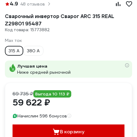
4.9
48 отзывов
Сварочный инвертор Сварог ARC 315 REAL
Z29801 95487
Код товара: 15773882
Max ток
315 А
380 А
Лучшая цена
Ниже средней рыночной
69 735 ₽
Выгода 10 113 ₽
59 622 ₽
Начислим 596 бонусов
В корзину