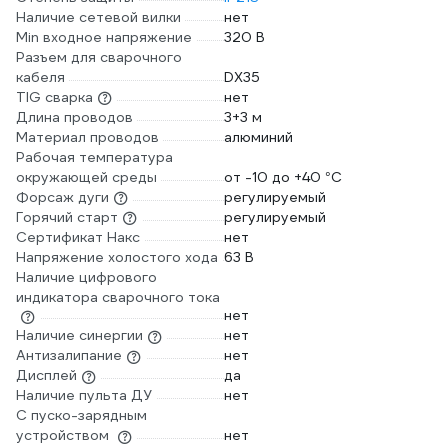
Наличие сетевой вилки
нет
Min входное напряжение
320 В
Разъем для сварочного
кабеля
DX35
TIG сварка
нет
Длина проводов
3+3 м
Материал проводов
алюминий
Рабочая температура
окружающей среды
от -10 до +40 °С
Форсаж дуги
регулируемый
Горячий старт
регулируемый
Сертификат Накс
нет
Напряжение холостого хода
63 В
Наличие цифрового
индикатора сварочного тока
нет
Наличие синергии
нет
Антизалипание
нет
Дисплей
да
Наличие пульта ДУ
нет
С пуско-зарядным
устройством
нет