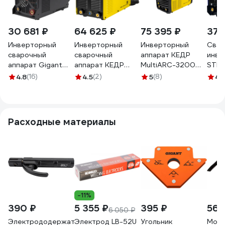
30 681 ₽
64 625 ₽
75 395 ₽
37 
Инверторный
Инверторный
Инверторный
Cвар
сварочный
сварочный
аппарат КЕДР
инве
аппарат Gigant
аппарат КЕДР
MultiARC-3200
STR
GWM-315A
ВД-306.01 PRO
8007729
315M
4.8
(16)
4.5
(2)
5
(8)
4.
8014764
Расходные материалы
-11%
390 ₽
5 355 ₽
395 ₽
562
6 050 ₽
Электрододержатель
Электрод LB-52U
Угольник
Моло