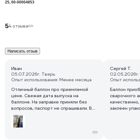
25, 00-00004853
5
4 отзыва
Написать отзыв
Иван
Сергей Т.
05.07.2026
г. Тверь
02.05.2026
г
Опыт использования: Менее месяца
Опыт исполь
Отличный баллон про приемлемой
Баллон прио
цене. Свежая дата выпуска на
сварочного а
баллоне. На заправке приняли без
качественно,
вопросов, паспорт не спрашивали. В
заклеен упак
моем городе (Тверь) в двух
повреждений.
организациях по заправке баллонов
проблем. Зап
новые стоят дороже. Вес
оптимальный, пустой весит около 25
кг. После заправки сварочной смеси