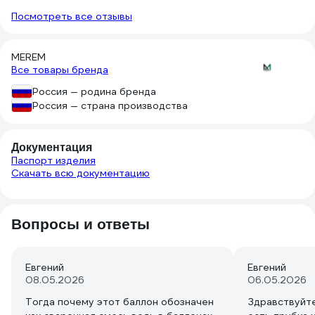
вес стал 30кг (по давлению закачали
Посмотреть все отзывы
до 150 атм), с погрузкой можно
справиться одному. В машину
прекрасно помещается на заднем
MEREM
сиденье. 10 литров было бы
Все товары бренда
откровенно мало.
Россия — родина бренда
Россия — страна производства
Документация
Паспорт изделия
Скачать всю документацию
Вопросы и ответы
Евгений
Евгений
08.05.2026
06.05.2026
Тогда почему этот баллон обозначен
Здравствуйте