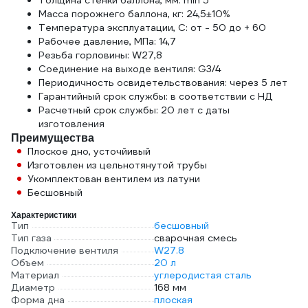
Толщина стенки баллона, мм: min 5
Масса порожнего баллона, кг: 24,5±10%
Температура эксплуатации, C: от - 50 до + 60
Рабочее давление, МПа: 14,7
Резьба горловины: W27,8
Соединение на выходе вентиля: G3/4
Периодичность освидетельствования: через 5 лет
Гарантийный срок службы: в соответствии с НД
Расчетный срок службы: 20 лет с даты
изготовления
Преимущества
Плоское дно, усточйивый
Изготовлен из цельнотянутой трубы
Укомплектован вентилем из латуни
Бесшовный
Характеристики
Тип
бесшовный
Тип газа
сварочная смесь
Подключение вентиля
W27.8
Объем
20 л
Материал
углеродистая сталь
Диаметр
168 мм
Форма дна
плоская