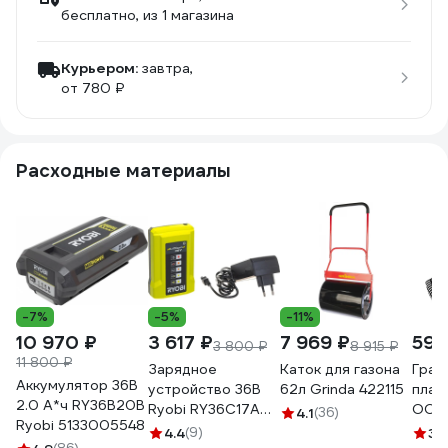
бесплатно
, из 1 магазина
Курьером:
завтра,
от 780 ₽
Расходные материалы
-7%
-5%
-11%
10 970 ₽
3 617 ₽
7 969 ₽
592
3 800 ₽
8 915 ₽
11 800 ₽
Зарядное
Каток для газона
Граб
Аккумулятор 36В
устройство 36В
62л Grinda 422115
плас
2.0 А*ч RY36B20B
Ryobi RY36C17A
ООО 
4.1
(36)
Ryobi 5133005548
5133004557
АГРО
4.4
(9)
3.