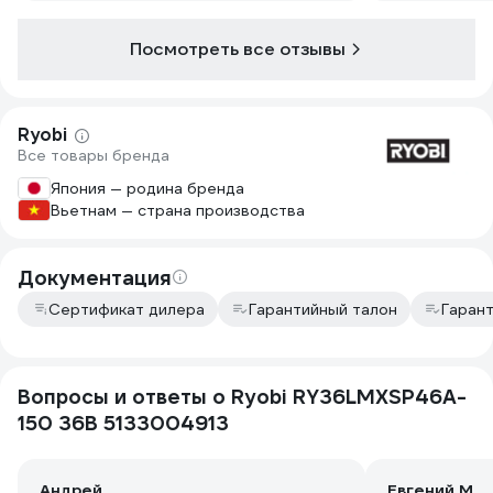
вообще отлично. Берет и высокую
траву. В общем, рекомендую.
Посмотреть все отзывы
Аккумулятора в комплекте хватает
где-то соток на 6 и около 40 минут
работы (в зависимости от высоты
травы)
Ryobi
Все товары бренда
Япония — родина бренда
Вьетнам — страна производства
Документация
Сертификат дилера
Гарантийный талон
Гаран
Вопросы и ответы о Ryobi RY36LMXSP46A-
150 36В 5133004913
Андрей .
Евгений М.