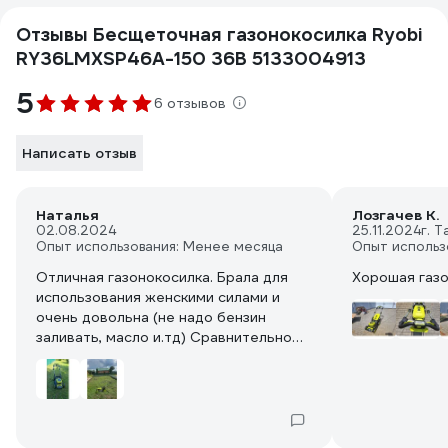
Отзывы Бесщеточная газонокосилка Ryobi
RY36LMXSP46A-150 36В 5133004913
5
6 отзывов
Написать отзыв
Наталья
Лозгачев К.
02.08.2024
25.11.2024
г. 
Опыт использования: Менее месяца
Опыт использ
Отличная газонокосилка. Брала для
Хорошая газ
использования женскими силами и
очень довольна (не надо бензин
заливать, масло и.тд) Сравнительно
тихая, нет выхлопа, вполне можно
поднять. Из-за веса взяла поуже, хотя
участок довольно большой. Конечно,
хотелось бы 2 аккумулятор 🔋 и плюс,
что вставить можно 2. Самоход это