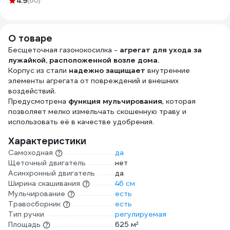
4.9
(86)
ЧЕРН
рабо
500м
дере
О товаре
чере
Бесщеточная газонокосилка -
агрегат для ухода за
1200
лужайкой, расположенной возле дома.
4670
Корпус из стали
надежно защищает
внутренние
элементы агрегата от повреждений и внешних
воздействий.
Предусмотрена
функция мульчирования
, которая
позволяет мелко измельчать скошенную траву и
использовать её в качестве удобрения.
Характеристики
Самоходная
да
Щеточный двигатель
нет
Асинхронный двигатель
да
Ширина скашивания
46 см
Мульчирование
есть
Травосборник
есть
Тип ручки
регулируемая
Площадь
625 м²