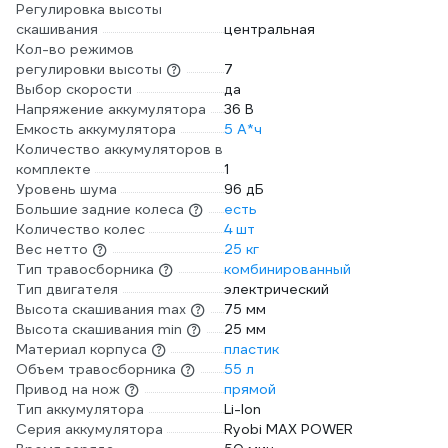
Регулировка высоты
скашивания
центральная
Кол-во режимов
регулировки высоты
7
Выбор скорости
да
Напряжение аккумулятора
36 В
Емкость аккумулятора
5 А*ч
Количество аккумуляторов в
комплекте
1
Уровень шума
96 дБ
Большие задние колеса
есть
Количество колес
4 шт
Вес нетто
25 кг
Тип травосборника
комбинированный
Тип двигателя
электрический
Высота скашивания max
75 мм
Высота скашивания min
25 мм
Материал корпуса
пластик
Объем травосборника
55 л
Привод на нож
прямой
Тип аккумулятора
Li-lon
Серия аккумулятора
Ryobi MAX POWER