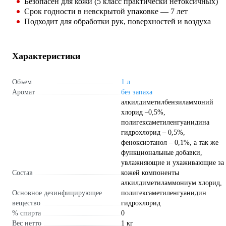
Безопасен для кожи (5 класс практически нетоксичных)
Срок годности в невскрытой упаковке — 7 лет
Подходит для обработки рук, поверхностей и воздуха
Характеристики
Объем
1 л
Аромат
без запаха
алкилдиметилбензиламмоний
хлорид –0,5%,
полигексаметиленгуанидина
гидрохлорид – 0,5%,
феноксиэтанол – 0,1%, а так же
функциональные добавки,
увлажняющие и ухаживающие за
Состав
кожей компоненты
алкилдиметиламмониум хлорид,
Основное дезинфицирующее
полигексаметиленгуанидин
вещество
гидрохлорид
% спирта
0
Вес нетто
1 кг