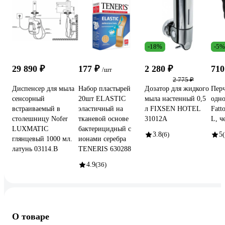
-18%
-5%
29 890 ₽
177 ₽
2 280 ₽
710
/шт
2 775 ₽
Диспенсер для мыла
Набор пластырей
Дозатор для жидкого
Пер
сенсорный
20шт ELASTIC
мыла настенный 0,5
одно
встраиваемый в
эластичный на
л FIXSEN НOTEL
Fatt
столешницу Nofer
тканевой основе
31012A
L, ч
LUXMATIC
бактерицидный с
3.8
(6)
5
(
глянцевый 1000 мл.
ионами серебра
латунь 03114.B
TENERIS 630288
4.9
(36)
О товаре