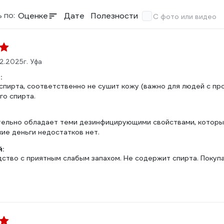
 по:
Оценке
Дате
Полезности
С фото или видео
02.2025
г. Уфа
:
спирта, соответственно не сушит кожу (важно для людей с про
го спирта.
тельно обладает теми дезинфицирующими свойствами, которые 
кие деньги недостатков нет.
:
ство с приятным слабым запахом. Не содержит спирта. Покупа