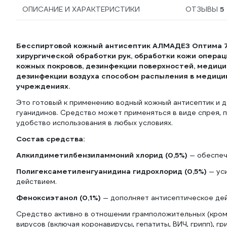
ОПИСАНИЕ И ХАРАКТЕРИСТИКИ
ОТЗЫВЫ
5
Бесспиртовой кожный антисептик АЛМАДЕЗ Оптима 7
хирургической обработки рук, обработки кожи операц
кожных покровов, дезинфекции поверхностей, медицин
дезинфекции воздуха способом распыления в медицин
учреждениях.
Это готовый к применению водный кожный антисептик и 
гуанидинов. Средство может применяться в виде спрея, п
удобство использования в любых условиях.
Состав средства:
Алкилдиметилбензиламмоний хлорид (0,5%)
— обеспеч
Полигексаметиленгуанидина гидрохлорид (0,5%)
— ус
действием.
Феноксиэтанол (0,1%)
— дополняет антисептическое дей
Средство активно в отношении грамположительных (кром
вирусов (включая коронавирусы, гепатиты, ВИЧ, грипп), г