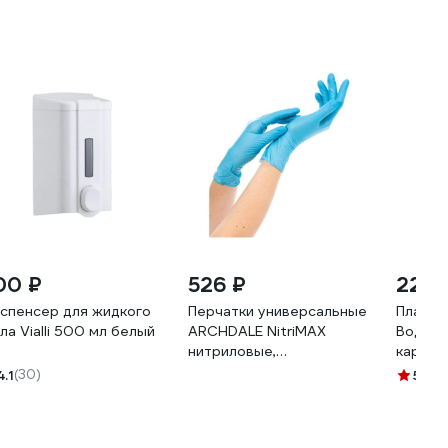
00 ₽
526 ₽
229 
спенсер для жидкого
Перчатки универсальные
Пласты
ла Vialli 500 мл белый
ARCHDALE NitriMAX
Водост
нитриловые,
картон
неопудренные, голубые,
шт. 114
4.1
(30)
5
(1)
3г, Китай(z), размер M,
100 шт. B151M