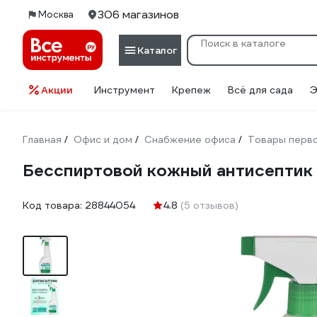
306 магазинов
Москва
Каталог
Акции
Инструмент
Крепеж
Всё для сада
Э
Главная
Офис и дом
Снабжение офиса
Товары перв
/
/
/
Бесспиртовой кожный антисептик
Код товара:
28844054
4.8
(5 отзывов)