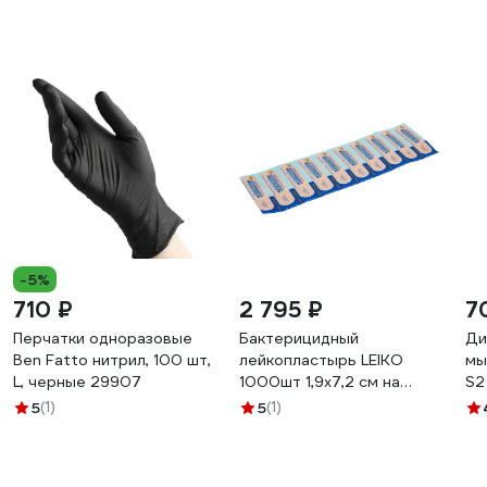
-5%
710 ₽
2 795 ₽
7
Перчатки одноразовые
Бактерицидный
Ди
Ben Fatto нитрил, 100 шт,
лейкопластырь LEIKO
мы
L, черные 29907
1000шт 1,9х7,2 см на
S2
полимерной основе
5
(1)
5
(1)
телесного цвета 213575
630249