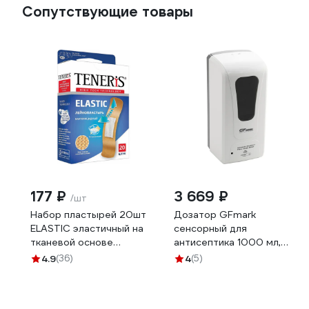
Сопутствующие товары
177 ₽
3 669 ₽
/шт
Набор пластырей 20шт
Дозатор GFmark
ELASTIC эластичный на
сенсорный для
тканевой основе
антисептика 1000 мл,
бактерицидный с ионами
АБС пластик, цвет
4.9
(36)
4
(5)
серебра TENERIS 630288
БЕЛЫЙ. 713