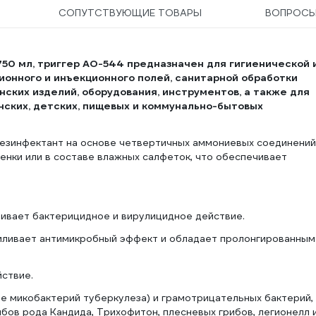
СОПУТСТВУЮЩИЕ ТОВАРЫ
ВОПРОС
50 мл, триггер АО-544
предназначен для гигиенической 
ионного и инъекционного полей, санитарной обработки
ских изделий, оборудования, инструментов, а также для
ских, детских, пищевых и коммунально-бытовых
дезинфектант на основе четвертичных аммониевых соединений
енки или в составе влажных салфеток, что обеспечивает
ивает бактерицидное и вирулицидное действие.
иливает антимикробный эффект и обладает пролонгированным
ствие.
е микобактерий туберкулеза) и грамотрицательных бактерий,
рибов рода Кандида, Трихофитон, плесневых грибов, легионелл 