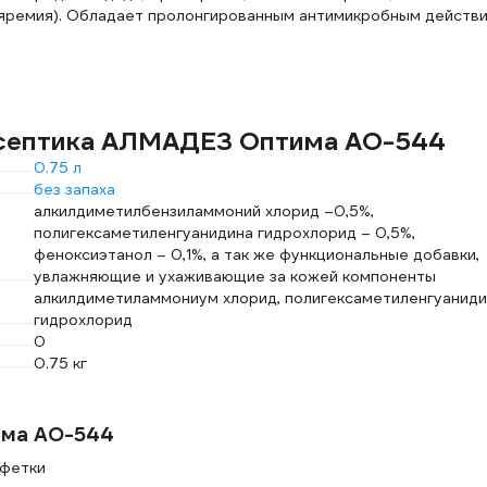
уляремия). Обладает пролонгированным антимикробным действ
исептика АЛМАДЕЗ Оптима АО-544
0.75 л
без запаха
алкилдиметилбензиламмоний хлорид –0,5%,
полигексаметиленгуанидина гидрохлорид – 0,5%,
феноксиэтанол – 0,1%, а так же функциональные добавки,
увлажняющие и ухаживающие за кожей компоненты
алкилдиметиламмониум хлорид, полигексаметиленгуаниди
гидрохлорид
0
0.75 кг
има АО-544
лфетки