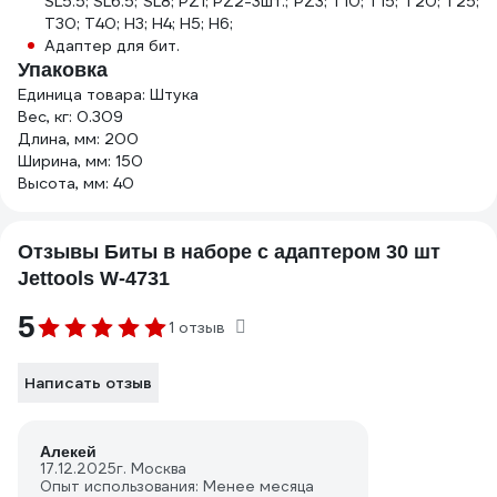
SL5.5; SL6.5; SL8; PZ1; PZ2-3шт.; PZ3; T10; T15; T20; T25;
T30; T40; H3; H4; H5; H6;
Адаптер для бит.
Упаковка
Единица товара: Штука
Вес, кг: 0.309
Длина, мм: 200
Ширина, мм: 150
Высота, мм: 40
Отзывы Биты в наборе с адаптером 30 шт
Jettools W-4731
5
1 отзыв
Написать отзыв
Алекей
17.12.2025
г. Москва
Опыт использования: Менее месяца