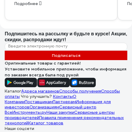
Подробнее
П
Подпишитесь
на рассылку
и будьте в курсе! Акции,
скидки, распродажи ждут!
Подписаться
Оригинальные товары с гарантией!
Установите мобильное приложение, чтобы информация
по заказам всегда была под рукой
Каталог
Адреса магазинов
Способы получения
Способы
оплаты
Что улучшить?
Контакты
О
Компании
Поставщикам
Партнерам
Информация для
инвесторов
Организациям
Сервисный центр
ВсеИнструменты.ру
Наши закупки
Сервисные центры
производителей
Правила применения рекомендательных
технологий
Каталог товаров
Наши соцсети