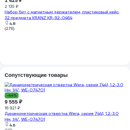
1 425 ₽
На
2 135 ₽
11
Набор бит с магнитным держателем, пластиковый кейс,
32 предмета KRANZ KR-92-0464
(9
4.8
(276)
Сопутствующие товары
-44%
9 555 ₽
16 921 ₽
Динамометрическая отвертка Wera, серия 7441, 1.2-3.0
Нм, 1/4", WE-074701
-
4.6