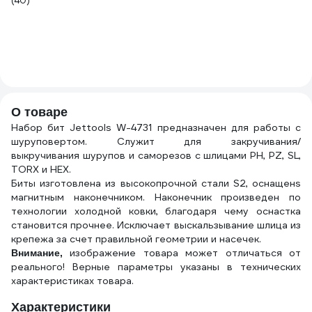
(40)
3
4 
От
ра
(5
О товаре
Набор бит Jettools W-4731 предназначен для работы с
шуруповертом. Служит для закручивания/
выкручивания шурупов и саморезов с шлицами PH, PZ, SL,
TORX и HEX.
Биты изготовлена из высокопрочной стали S2, оснащенs
магнитным наконечником. Наконечник произведен по
технологии холодной ковки, благодаря чему оснастка
становится прочнее. Исключает выскальзывание шлица из
крепежа за счет правильной геометрии и насечек.
изображение товара может отличаться от
Внимание,
реального! Верные параметры указаны в технических
характеристиках товара.
Характеристики