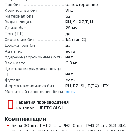
Тип бит
односторонние
Количество бит
31 шт
Материал бит
S2
Виды шлицев
PH, SL,PZ,T, H
Длина бит
25 мм
Torx (TT)
да
Хвостовик бит
1/4 (тип С)
Держатель бит
да
Адаптер
есть
Ударные (торсионные) биты
нет
Вес нетто
0.3 кг
Цветная маркировка шлица
нет
Футляр
есть
Форма наконечника бит
PH, PZ, SL, T(TX), HEX
Магнитный наконечник биты
есть
Гарантия производителя
на товары JETTOOLS
Комплектация
Биты 30 шт.: PH1-2 шт.; PH2-6 шт.; PH3-2 шт, SL3; SL4;