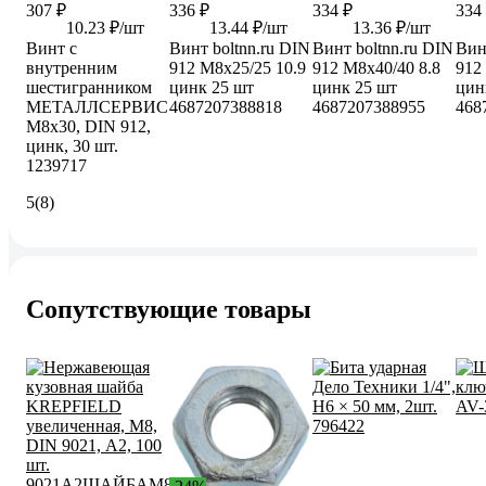
307 ₽
336 ₽
334 ₽
334
10.23 ₽/шт
13.44 ₽/шт
13.36 ₽/шт
Винт с
Винт boltnn.ru DIN
Винт boltnn.ru DIN
Вин
внутренним
912 М8х25/25 10.9
912 М8х40/40 8.8
912
шестигранником
цинк 25 шт
цинк 25 шт
цин
МЕТАЛЛСЕРВИС
4687207388818
4687207388955
468
М8x30, DIN 912,
цинк, 30 шт.
1239717
5
(8)
Сопутствующие товары