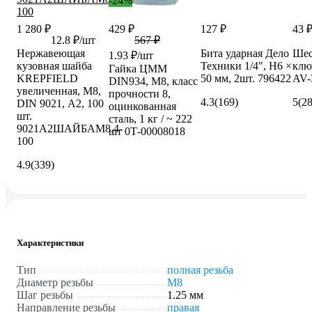
-24%
1 280 ₽
429 ₽
127 ₽
43 
12.8 ₽/шт
567 ₽
Нержавеющая
Бита ударная Дело
Шес
1.93 ₽/шт
кузовная шайба
Техники 1/4", H6 ×
клю
Гайка ЦММ
KREPFIELD
50 мм, 2шт. 796422
AV-
DIN934, М8, класс
увеличенная, М8,
прочности 8,
4.3
(169)
5
(2
DIN 9021, А2, 100
оцинкованная
шт.
сталь, 1 кг / ~ 222
9021A2ШАЙБАМ8.4-
шт 0Т-00008018
100
4.9
(339)
Характеристики
Тип
полная резьба
Диаметр резьбы
М8
Шаг резьбы
1.25 мм
Направление резьбы
правая