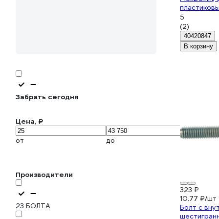
пластиковы
шт ББ--8/
5
04
(2)
40420847
В корзину
Забрать сегодня
Цена, ₽
от
до
Производители
323 ₽
10.77 ₽/шт
23 БОЛТА
Болт с вну
шестигран