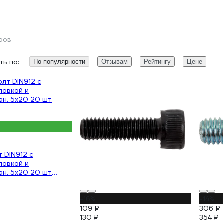
ров
ь по:
По популярности
Отзывам
Рейтингу
Цене
т DIN912 с
ловкой и
ан. 5x20 20 шт
-16%
-14%
109 ₽
306 ₽
130 ₽
354 ₽