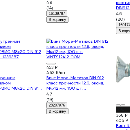
4.9
шести
(14)
DIN912
31007
4.6
16139787
(20)
В корзину
16017
В корз
453 ₽
4.53 ₽/шт
тренним
Винт Море-Метизов DIN 912
ником
класс прочности 12.9, оксид,
ВИС M8x20 DIN 912
M4x12 мм, 100 шт.
. 1239387
VINT912412100M
4.7
(19)
28207976
-9%
В корзину
368 ₽
405 ₽
Винт 