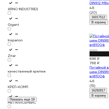
DIN912 М8х
3100768
4.6
ARNO INDUSTRIES
(20)
16017512
В корзину
Gigant
Insparion
-9%
Zitar
696 ₽
766 ₽
Потайной 
качественный крепеж
цинк DIN96
вп8100ф
4.6
(15)
КРЕП-КОМП
16292817
В корзину
Показать еще 19
МЕТАЛЛСЕРВИС