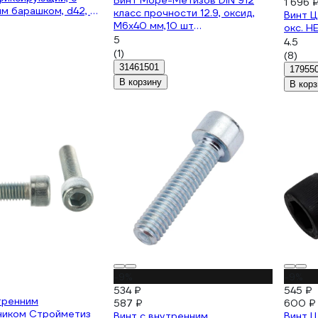
Винт Море-Метизов DIN 912
1 696 
м барашком, d42, 4
класс прочности 12.9, оксид,
Винт Ц
20-04 ББ-РПА-8/20-
M6x40 мм,10 шт
окс. H
VINT91264010M
5
4.5
(1)
(8)
31461501
17955
В корзину
В корз
-9%
-9%
534 ₽
545 ₽
тренним
587 ₽
600 ₽
ником Стройметиз
Винт с внутренним
Винт Ц