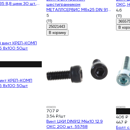
35 8,8 цинк 30 шт.
шестигранником
ОКС, H
МЕТАЛЛСЕРВИС М6x25 DIN 912
4.6
цинк, 100 шт. 1242020
5
(11)
(11)
36557
25021443
В корз
В корзину
винт КРЕП-КОМП
5 8х100 50шт
707 ₽
-9%
3.54 ₽/шт
406 ₽
Винт ЦКИ DIN912 М4х10 12.9
447 ₽
ОКС 200 шт. 55768
Болт с