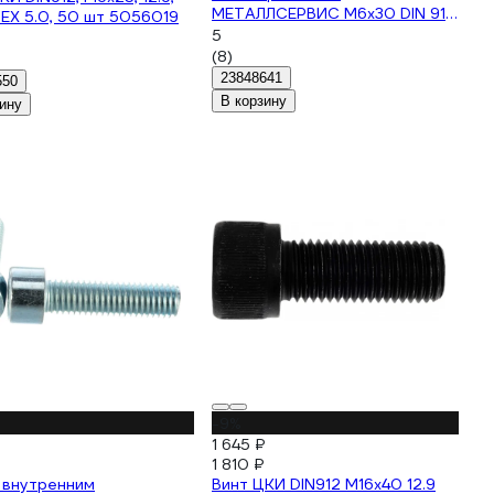
МЕТАЛЛСЕРВИС M6x30 DIN 912
EX 5.0, 50 шт 5056019
цинк, 50 шт. 1239383
5
(8)
23848641
550
В корзину
ину
-9%
1 645 ₽
1 810 ₽
 внутренним
Винт ЦКИ DIN912 М16х40 12.9