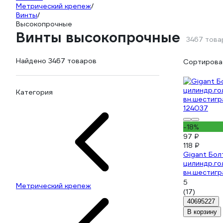
Метрический крепеж
/
Винты
/
Высокопрочные
Винты высокопрочные
3467 това
Найдено 3467 товаров
Сортироват
Категория
-18%
97 ₽
118 ₽
Gigant Бол
цилиндр.го
вн.шестигр
124037
5
Метрический крепеж
(17)
40695227
В корзину