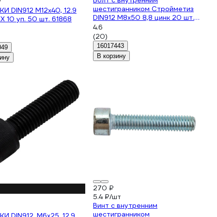
Болт с внутренним
₽
шестигранником Стройметиз
КИ DIN912 М12х40, 12.9
DIN912 М8х50 8,8 цинк 20 шт.
EX 10 уп. 50 шт. 61868
3100798
4.6
(20)
16017443
049
В корзину
ину
270 ₽
5.4 ₽/шт
Винт с внутренним
шестигранником
КИ DIN912, М6x25, 12.9,