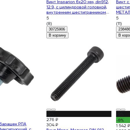
Винт Insparion 6x20 мм, din912,
Винт с
12.9, с цилиндровой головкой,
шести
внутренним шестигранником
МЕТАЛ
каленый, 10 шт. С1-00001392
цинк, 
5
5
(8)
(11)
30725906
23848
В корзину
В корз
-9%
-9%
276 ₽
-8%
-барашек РПА
304 ₽
1 542 
фиксирующий, с