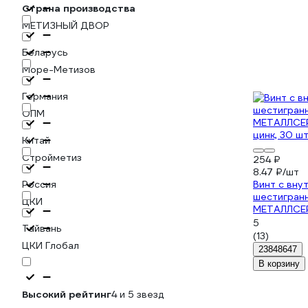
Страна производства
МЕТИЗНЫЙ ДВОР
Беларусь
Море-Метизов
Германия
ОПМ
Китай
Стройметиз
254 ₽
8.47 ₽/шт
Россия
Винт с вну
шестигран
ЦКИ
МЕТАЛЛСЕР
цинк, 30 шт
5
Тайвань
(13)
ЦКИ Глобал
23848647
В корзину
Высокий рейтинг
4 и 5 звезд