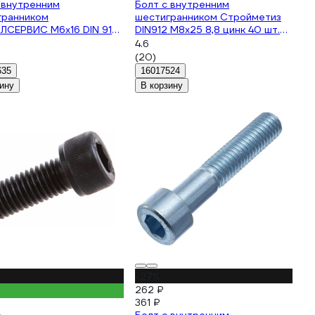
 внутренним
Болт с внутренним
гранником
шестигранником Стройметиз
ЛСЕРВИС M6x16 DIN 912
DIN912 М8х25 8,8 цинк 40 шт.
100 шт. 1239368
3100748
4.6
(20)
635
16017524
ину
В корзину
-27%
262 ₽
361 ₽
₽