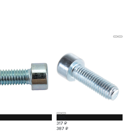
-18%
317 ₽
387 ₽