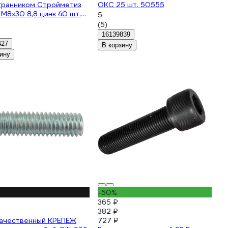
гранником Стройметиз
ОКС 25 шт. 50555
 М8х30 8,8 цинк 40 шт.
5
58
(5)
16139839
427
В корзину
ину
-50%
365 ₽
382 ₽
Качественный КРЕПЕЖ
727 ₽