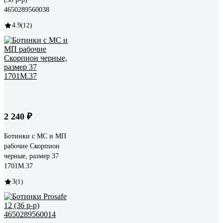
4650289560038
4.9
(12)
2 240 ₽
Ботинки с МС и МП
рабочие Скорпион
черные, размер 37
1701М.37
3
(1)