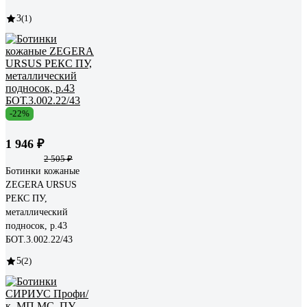
3
(1)
-22%
1 946 ₽
2 505 ₽
Ботинки кожаные
ZEGERA URSUS
РЕКС ПУ,
металлический
подносок, р.43
БОТ.3.002.22/43
5
(2)