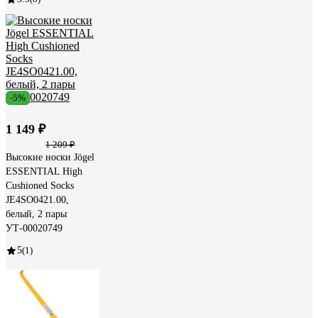
-5%
1 149 ₽
1 209 ₽
Высокие носки Jögel
ESSENTIAL High
Cushioned Socks
JE4SO0421.00,
белый, 2 пары
УТ-00020749
5
(1)