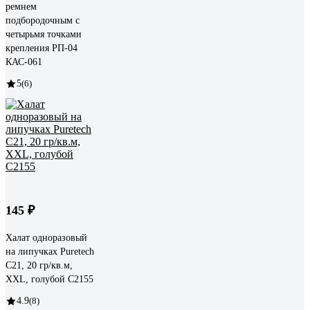
ремнем
подбородочным с
четырьмя точками
крепления РП-04
КАС-061
5
(6)
145 ₽
Халат одноразовый
на липучках Puretech
C21, 20 гр/кв.м,
XXL, голубой C2155
4.9
(8)