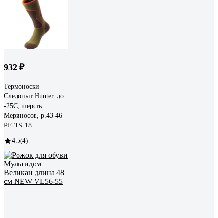
932 ₽
Термоноски
Следопыт Hunter, до
-25С, шерсть
Мериносов, р.43-46
PF-TS-18
4.5
(4)