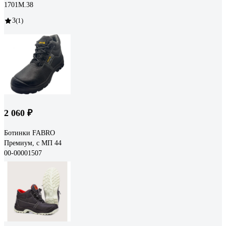
1701М.38
3
(1)
2 060 ₽
Ботинки FABRO
Премиум, с МП 44
00-00001507