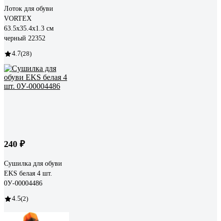
Лоток для обуви
VORTEX
63.5х35.4х1.3 см
черный 22352
4.7
(28)
240 ₽
Сушилка для обуви
EKS белая 4 шт.
0У-00004486
4.5
(2)