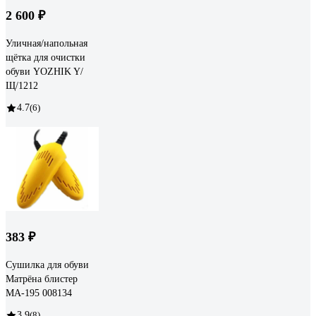
2 600 ₽
Уличная/напольная
щётка для очистки
обуви YOZHIK Y/
Щ/1212
4.7
(6)
383 ₽
Сушилка для обуви
Матрёна блистер
МА-195 008134
3.9
(8)