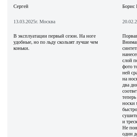
Сергей
Борис 
13.03.2025
г. Москва
20.02.
В эксплуатации первый сезон. На ноге
Порвав
удобные, но по льду скользят лучше чем
Вниман
коньки.
синтет
нанесе
слой п
фото т
ней ср
на нос
два дн
соотве
теперь
носки 
быстро
сушить
и треск
Не пон
один д