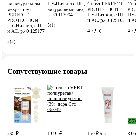
на натуральном
ПУ-Нитрил с ПП,
Спрут PERFECT
Спр
меху Спрут
натуральный мех,
PROTECTION
PR
PERFECT
р. 39 117094
ПУ-Нитрил, с ПП
ПУ-
PROTECTION
и АС, р.40 125162
и А
5
(1)
ПУ-Нитрил, с ПП
4.7
(95)
4.7
(
и АС, р.40 125177
2
(2)
Сопутствующие товары
-55
295 ₽
1 091 ₽
150 ₽
/шт
3 95