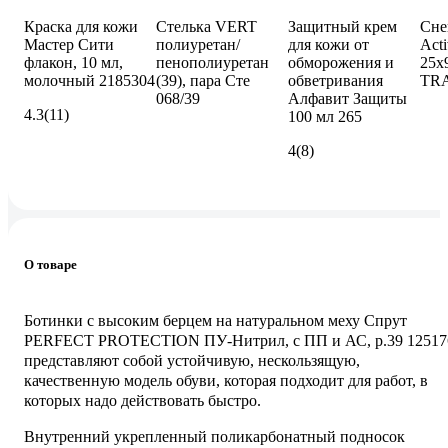
Краска для кожи
Стелька VERT
Защитный крем
Сне
Мастер Сити
полиуретан/
для кожи от
Act
флакон, 10 мл,
пенополиуретан
обморожения и
25x
молочный 2185304
(39), пара Сте
обветривания
TRA
068/39
Алфавит Защиты
4.3
(11)
100 мл 265
4
(8)
О товаре
Ботинки с высоким берцем на натуральном меху Спрут
PERFECT PROTECTION ПУ-Нитрил, с ПП и АС, р.39 12517
представляют собой устойчивую, нескользящую,
качественную модель обуви, которая подходит для работ, в
которых надо действовать быстро.
Внутренний укрепленный поликарбонатный подносок