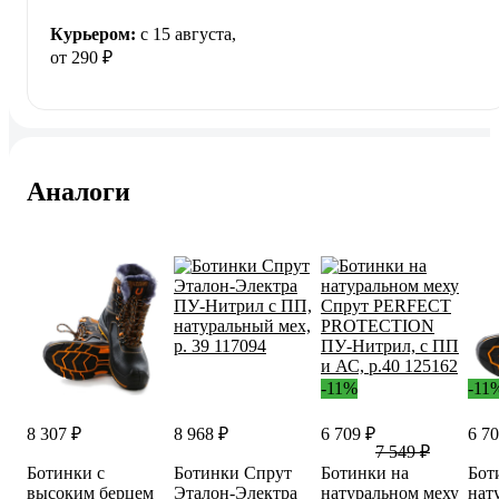
Курьером:
c 15 августа,
от 290 ₽
Аналоги
-11%
-11
8 307 ₽
8 968 ₽
6 709 ₽
6 70
7 549 ₽
Ботинки с
Ботинки Спрут
Ботинки на
Бот
высоким берцем
Эталон-Электра
натуральном меху
нат