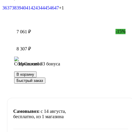
36
37
38
39
40
41
42
43
44
45
46
47
+1
-15%
7 061 ₽
8 307 ₽
Начислим 83 бонуса
В корзину
Быстрый заказ
Самовывоз:
c 14 августа,
бесплатно
, из 1 магазина