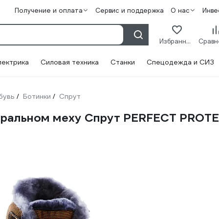
Получение и оплата
Сервис и поддержка
О нас
Инве
Избранное
лектрика
Силовая техника
Станки
Спецодежда и СИЗ
бувь
Ботинки
Спрут
/
/
уральном меху Спрут PERFECT PROTEC