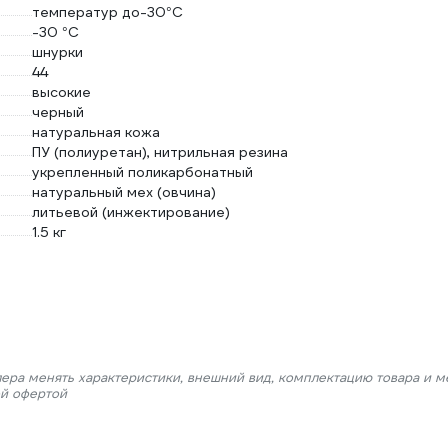
температур до-30°С
-30 °С
шнурки
44
высокие
черный
натуральная кожа
ПУ (полиуретан), нитрильная резина
укрепленный поликарбонатный
натуральный мех (овчина)
литьевой (инжектирование)
1.5 кг
лера менять характеристики, внешний вид, комплектацию товара и м
ой офертой