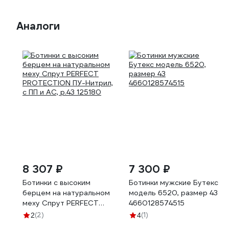
Аналоги
8 307 ₽
7 300 ₽
Ботинки с высоким
Ботинки мужские Бутекс
берцем на натуральном
модель 6520, размер 43
меху Спрут PERFECT
4660128574515
PROTECTION ПУ-Нитрил,
(2)
(1)
2
4
с ПП и АС, р.43 125180