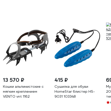
13 570 ₽
415 ₽
6
Кошки альпинистские с
Сушилка для обуви
Му
мягким креплением
HomeStar блистер HS-
20
VENTO vnt 1162
9031 103348
те
10