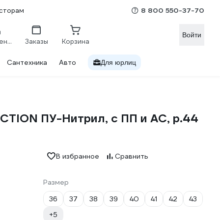
8 800 550-37-70
сторам
Войти
Сравнение
Заказы
Корзина
Сантехника
Авто
Для юрлиц
TION ПУ-Нитрил, с ПП и АС, р.44
В избранное
Сравнить
Размер
36
37
38
39
40
41
42
43
+5