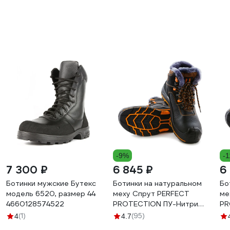
-9%
-
7 300 ₽
6 845 ₽
6
Ботинки мужские Бутекс
Ботинки на натуральном
Бо
модель 6520, размер 44
меху Спрут PERFECT
ме
4660128574522
PROTECTION ПУ-Нитрил,
PR
с ПП и АС, р.43 125165
с 
(1)
(95)
4
4.7