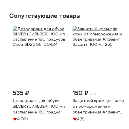
Сопутствующие товары
535 ₽
150 ₽
/шт
Дезодорант для обуви
Защитный крем для кожи
SILVER (СИЛЬВЕР); 100 мл,
от обморожения и
распыление 180 градусов
обветривания Алфавит
Спец SD2006-00/БМ
Защиты 100 мл 265
(3)
(8)
4.7
4