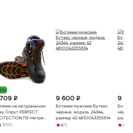
11%
 709 ₽
9 600 ₽
9 60
тинки на натуральном
Ботинки мужские Бутекс
Ботинк
ху Спрут PERFECT
чёрные, модель 24344,
чёрные
OTECTION ПУ-Нитрил,
размер 43 4610043355614
размер
ПП и АС, р.44 125166
461004
(95)
(1)
(1)
4.7
4
4