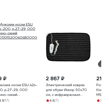
9 ₽
2 867 ₽
211 ₽
жские носки ESLI 42s-
Электрический коврик
Рожок 
0, р.27-29, 000
для обуви Инкор 50x70
Комус 
мно-синий
см, с инфракрасным
MS004
01331520040480000
подогревом 78018
(17)
(7)
(3
4.9
4.6
3.3