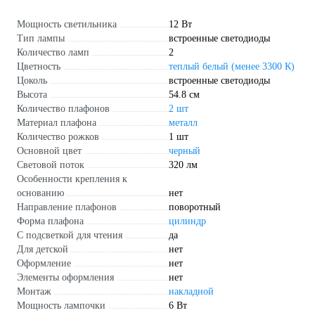
Мощность светильника
12 Вт
Тип лампы
встроенные светодиоды
Количество ламп
2
Цветность
теплый белый (менее 3300 К)
Цоколь
встроенные светодиоды
Высота
54.8 см
Количество плафонов
2 шт
Материал плафона
металл
Количество рожков
1 шт
Основной цвет
черный
Световой поток
320 лм
Особенности крепления к
основанию
нет
Направление плафонов
поворотный
Форма плафона
цилиндр
С подсветкой для чтения
да
Для детской
нет
Оформление
нет
Элементы оформления
нет
Монтаж
накладной
Мощность лампочки
6 Вт