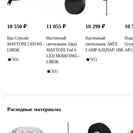
10 550 ₽
11 055 ₽
10 290 ₽
10 
Бра Comodo
Настенный
Настенный
Подс
MAYTONI C031WL-
светильник (бра)
светильник ARTE
Crys
L8B3K
MAYTONI Fad 6
LAMP A2029AP-1BK
AP1
LED MOD070WL-
5
(5)
5
(1)
L8B3K
5
(1)
Расходные материалы