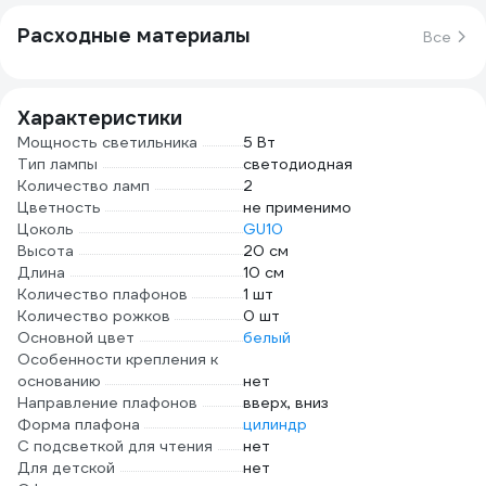
Расходные материалы
Все
Характеристики
Мощность светильника
5 Вт
Тип лампы
светодиодная
Количество ламп
2
Цветность
не применимо
Цоколь
GU10
Высота
20 см
Длина
10 см
Количество плафонов
1 шт
Количество рожков
0 шт
Основной цвет
белый
Особенности крепления к
основанию
нет
Направление плафонов
вверх, вниз
Форма плафона
цилиндр
С подсветкой для чтения
нет
Для детской
нет