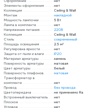
Оформление
нет
Элементы оформления
нет
Коллекция
Ceiling & Wall
Монтаж
накладной
Мощность лампочки
5 Вт
Лампа в комплекте
нет
Напряжение питания
220В
Коллекция
Ceiling & Wall
Стиль
современный
Площадь освещения
2.5 м²
Регулировка яркости
нет
Защита от пыли и влаги
IP20
Материал арматуры
камень
Поверхность арматуры
матовая
Цвет арматуры
белый
Поверхность плафонов
матовая
Трансформатор в
комплекте
нет
Провод
без провода
Цветопередача
не применимо Ra
Встроенный выключатель
нет
Плоское
нет
Угловое
нет