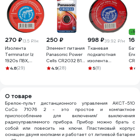
-10
270 ₽
250 ₽
998 ₽
165
13.5 ₽/м
39.92 ₽/м
Изолента
Элемент питания
Тканевая
Бата
Terminator Iz
Panasonic Power
подкапотная
Energ
1920s ПВХ,
Cells CR2032 B1
изолента
CR20
черная,
2765
Terminator Izt
E301
4.8
(29)
4.9
(28)
5
(8)
4.
автомобильная,
1925 fabric, 19мм х
0.13 мм, 19 мм, 20
25м, толщина
м 2000251
0,25мм 2000832
О товаре
Брелок-пульт дистанционного управления AKCT-510
CoCo 71076 2 - это простое и компактное
приспособление для включения/ выключения
радиоуправляемого прибора. Прибор можно брать с
собой или повесить на ключи. Пластиковый корпус
оснащен двумя кнопками и работает от литиевой батареи