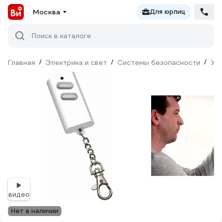
Москва
Для юрлиц
Поиск в каталоге
Главная
/
Электрика и свет
/
Системы безопасности
/
Ум
видео
Нет в наличии