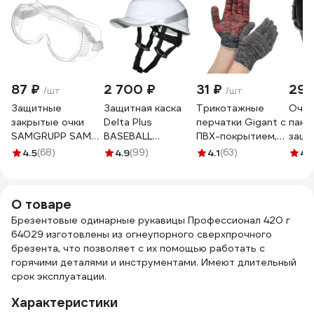
87 ₽
2 700 ₽
31 ₽
296
/шт
/шт
Защитные
Защитная каска
Трикотажные
Очки
закрытые очки
Delta Plus
перчатки Gigant с
пано
SAMGRUPP SAMC-
BASEBALL
ПВХ-покрытием,
защи
073000001
DIAMOND V UP из
серые GGC-13
ОЗТП
4.5
(68)
4.9
(99)
4.1
(63)
4.
ABS, белая
DIAM5UPBCFLBS
О товаре
Брезентовые одинарные рукавицы Профессионал 420 г
64029 изготовлены из огнеупорного сверхпрочного
брезента, что позволяет с их помощью работать с
горячими деталями и инструментами. Имеют длительный
срок эксплуатации.
Характеристики