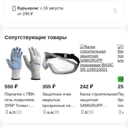
Курьером:
c 16 августа,
от 290 ₽
Сопутствующие товары
-36
550 ₽
355 ₽
242 ₽
25 
Перчатки с ПВХ-
Защитные очки
Каска строительная
Перч
гель покрытием
закрытые
защитная
бренд
ЗУБР Точка+,
прозрачные на
SAMGRUPP
покры
размер L-XL, 10
резинке Gigant
оранжевая BASIC
класс
4.3
4.4
5
4.
(12)
(28)
(15)
пар, 11451-K10
GGСR-2
SR-109010001