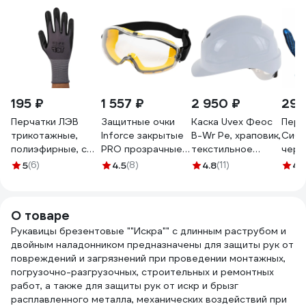
195 ₽
1 557 ₽
2 950 ₽
29 
Перчатки ЛЭВ
Защитные очки
Каска Uvex Феос
Перч
трикотажные,
Inforce закрытые
B-Wr Pe, храповик,
Сибш
полиэфирные, с
PRO прозрачные
текстильное
черн
нитриловым
линзы 04-24-02
оголовье, белая
ПВХ 
5
(6)
4.5
(8)
4.8
(11)
4.
покрытиеми, ПВХ
9772030
напылением
168083/7
О товаре
Рукавицы брезентовые ""Искра"" с длинным раструбом и
двойным наладонником предназначены для защиты рук от
повреждений и загрязнений при проведении монтажных,
погрузочно-разгрузочных, строительных и ремонтных
работ, а также для защиты рук от искр и брызг
расплавленного металла, механических воздействий при