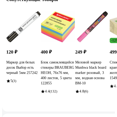
-12
120 ₽
400 ₽
249 ₽
499
Маркер для белых
Блок самоклеящийся
Меловой маркер
Стик
досок Выбор есть
стикеры BRAUBERG
Munhwa black board
крае
черный 5мм 257242
НЕОН, 76х76 мм,
marker розовый, 3
желт
400 листов, 5 цвета
мм, водная основа
1549
5
(3)
122855
BM-10
4.
4.4
(132)
4.8
(6)