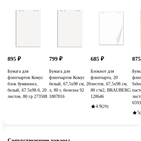
895 ₽
799 ₽
685 ₽
875
Бумага для
Бумага для
Блокнот для
Бума
флипчартов Комус
флипчартов Комус
флипчарта, 20
флип
блок бумвинил,
белый, 67,5x98 см, 20
листов, 67,5х98 см,
Sele
белый, 67.5x98.0, 20
л, 80 г, белизна 92
80 г/м2, BRAUBERG
паст
листов, 80 гр 273508
1807816
128646
лист
6593
4.9
(29)
5
(
Сопутствующие товары