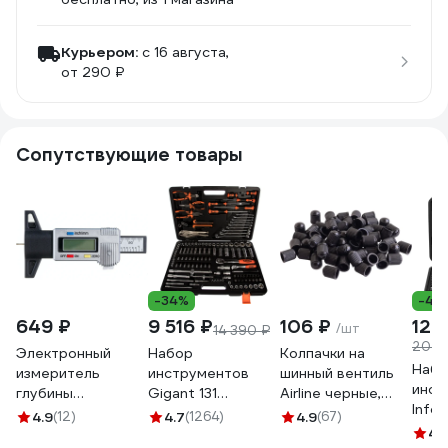
Курьером:
c 16 августа,
от 290 ₽
Сопутствующие товары
-34%
-41
649 ₽
9 516 ₽
106 ₽
12 
/шт
14 390 ₽
20 6
Электронный
Набор
Колпачки на
Набо
измеритель
инструментов
шинный вентиль
инст
глубины
Gigant 131
Airline черные,
Infor
протектора NORM
предмет, Сталь
пластик, 60 шт.
4.9
(12)
4.7
(1264)
4.9
(67)
пред
HP-1450
Cr-V GAS 131
AVC-60-01
4.