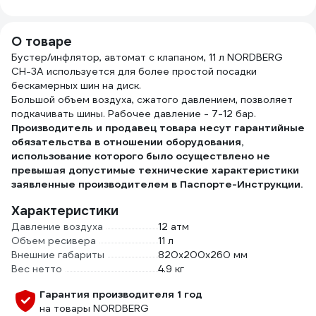
1/4" 
Cr-V,
Проф
О товаре
06-0
Бустер/инфлятор, автомат с клапаном, 11 л NORDBERG
CH-3A используется для более простой посадки
бескамерных шин на диск.
Большой объем воздуха, сжатого давлением, позволяет
подкачивать шины. Рабочее давление - 7-12 бар.
Производитель и продавец товара несут гарантийные
обязательства в отношении оборудования,
использование которого было осуществлено не
превышая допустимые технические характеристики
заявленные производителем в Паспорте-Инструкции.
Характеристики
Давление воздуха
12 атм
Объем ресивера
11 л
Внешние габариты
820х200х260 мм
Вес нетто
4.9 кг
Гарантия производителя 1 год
на товары NORDBERG