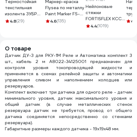
Термостойкая
Маркер-краска
Набо
Нейлоновые
текстильная
Flysea по металлу
терм
стяжки
изолента ЗУБР
Paint Marker FS-
труб
FORTISFLEX КСС
Авто-Жгут 19 мм х
110 с
(3:1)
4.8
(29)
4.6
(135)
4.
5х300 черный
25 м 1236-2
наконечником (2-3
4.4
(1019)
REXA
100 штук 49417
мм), белый FS-110-
white
О товаре
Датчик ДУ-3 для РКУ-1М Реле и Автоматика комплект 3
шт., кабель 2 м A8022-34125001 предназначен для
контроля уровня токопроводящей жидкости и
применяется в схемах релейной защиты и автоматики
управления сливом и наполнением колодцев или
резервуаров.
Комплект включает три датчика для одного реле - датчик
минимального уровня, датчик максимального уровня и
общий датчик (в случае металлических стенок
резервуара датчик не требуется, провод от общего
датчика соединяется непосредственно со стенками
резервуара).
Габаритные размеры каждого датчика - 19х19х48 мм.