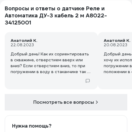
Вопросы и ответы о датчике Реле и
Автоматика ДУ-3 кабель 2 м A8022-
34125001
Анатолий К.
Анатолий К.
22.08.2023
20.08.2023
Добрый день! Как их сориентировать
Добрый день.
в скважине, отверстием вверх или
хочу их испо
вниз? Если отверстием вниз, то при
погружении в
погружении в воду в стаканчике так и
положении в 
будет стоять пузырек воздуха. Как
остаётся возд
его удалить когда датчик уже в
когда датчик
скважине? Пузырек будет
воздухом он 
изолировать контакт от воды. Так же ,
водой.
в случае сигнализации по верхнему
Посмотреть все вопросы
уровню, если датчик разместить
отверстием вверх, то в стаканчике
так и будет стоять вода, а уровень
воды уже упадет ниже датчика.
Нужна помощь?