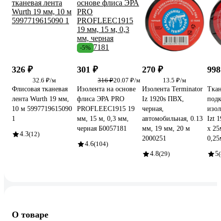
-5%
326 ₽
301 ₽
270 ₽
998
32.6 ₽/м
316 ₽
20.07 ₽/м
13.5 ₽/м
Флисовая тканевая
Изолента на основе
Изолента Terminator
Ткан
лента Wurth 19 мм,
флиса ЭРА PRO
Iz 1920s ПВХ,
подк
10 м 5997719615090
PROFLEEC1915 19
черная,
изол
1
мм, 15 м, 0,3 мм,
автомобильная, 0.13
Izt 
черная Б0057181
мм, 19 мм, 20 м
х 25
4.3
(12)
2000251
0,25
4.6
(104)
4.8
(29)
5
(
О товаре