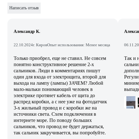
Написать отзыв
Александр К.
Алекса
22.10.2024
г. Киров
Опыт использования: Менее месяца
06.11.2
Только приобрел, еще не ставил. Не совсем
Так и 
понятно конструктивное решение 2-х
сальни
сальников. Люди в комментариях пишут
дополн
один для входа от электрощита, второй для
Регули
выхода на лампу (лампы) ЗАЧЕМ? Любой
миниму
мало-мальки понимающий человек в
выпад
электрике протянет кабель от щита до
распред коробки, а с нее уже на фотодатчик
3-х жильный провод и с коробки же на
источники света. Схем подключения в
интернете море. По поводу больших
сальников, что провод не будет держаться,
так сальник закручивается, вы попробуйте.