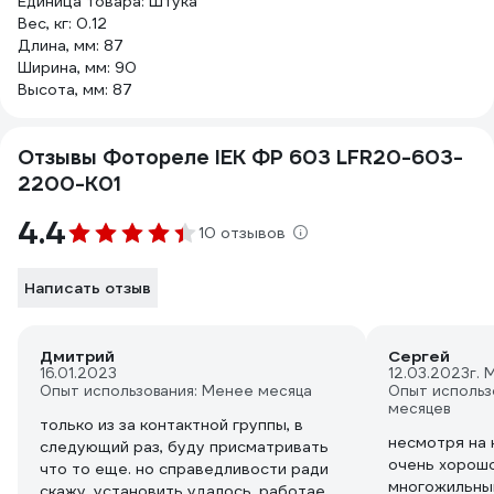
Единица товара: Штука
Вес, кг: 0.12
Длина, мм: 87
Ширина, мм: 90
Высота, мм: 87
Отзывы Фотореле IEK ФР 603 LFR20-603-
2200-K01
4.4
10 отзывов
Написать отзыв
Дмитрий
Сергей
16.01.2023
12.03.2023
г. 
Опыт использования: Менее месяца
Опыт использ
месяцев
только из за контактной группы, в
несмотря на 
следующий раз, буду присматривать
очень хорош
что то еще. но справедливости ради
многожильны
скажу, установить удалось, работает