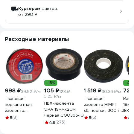
Курьером:
завтра,
от 290 ₽
Расходные материалы
-15%
-47
998 ₽
105 ₽
1 518 ₽
72 
39.92 ₽/м
123 ₽
30.36 ₽/м
5.25 ₽/м
Тканевая
Тканевая
Изол
ПВХ-изолента
подкапотная
изолента HIMPT
19мм
ЭРА 19ммх20м
изолента
хб, черная, 300 г,
IEK 
черная C0036540
Terminator Izt
двухсторонняя,
10-K
5
(8)
5
(6)
4.
1925 fabric, 19мм х
4.8
(275)
20 мм, 0.4 мм 00-
25м, толщина
00008227