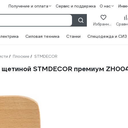
Получение и оплата
Сервис и поддержка
О нас
Инве
Избранное
лектрика
Силовая техника
Станки
Спецодежда и СИЗ
исти
Плоские
STMDECOR
/
/
ой щетиной STMDECOR премиум ZH00