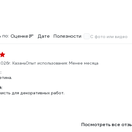
 по:
Оценке
Дате
Полезности
С фото или видео
2026
г. Казань
Опыт использования: Менее месяца
:
тина.
:
кисть для декоративных работ.
Посмотреть все отз