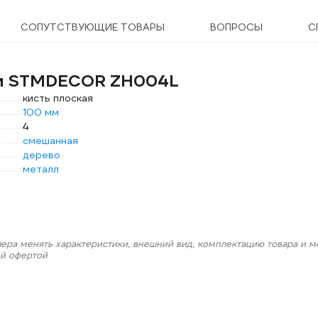
СОПУТСТВУЮЩИЕ ТОВАРЫ
ВОПРОСЫ
С
сти STMDECOR ZH004L
кисть плоская
100 мм
4
смешанная
дерево
металл
лера менять характеристики, внешний вид, комплектацию товара и м
ой офертой