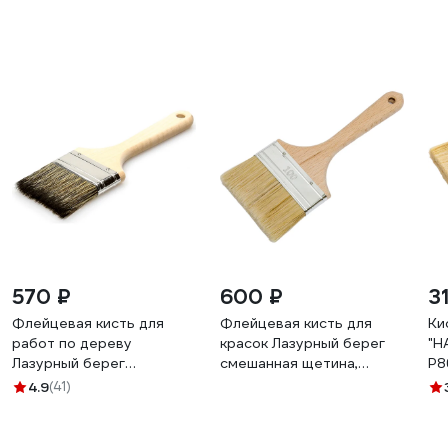
570 ₽
600 ₽
3
Флейцевая кисть для
Флейцевая кисть для
Ки
работ по дереву
красок Лазурный берег
"Н
Лазурный берег
смешанная щетина,
Р8
смешанная щетина, КФ
деревянная ручка КФ
4.9
(41)
100x14 С7 (167100)
100*14