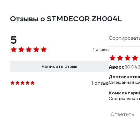
Отзывы о STMDECOR ZH004L
5
Сортировать
1 отзыв
Написать отзыв
Аверс
30.04.
Достоинства
Смешанная ще
1 отзыв
Комментарий
Специальная 
Ответить