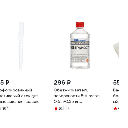
25 ₽
296 ₽
555 
рфорированный
Обезжириватель
Вафель
астиковый стек для
поверхности Bitumast
бренда
змешивания красок
0,5 л/0,35 кг
м2, 0.4
KOR 33 см 1391
4607952901131
4.9
(7)
5
(20)
4.3
(6