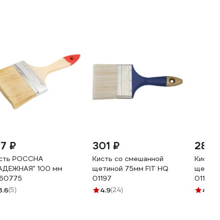
17 ₽
301 ₽
289 
сть РОССНА
Кисть со смешанной
Кисть 
АДЕЖНАЯ" 100 мм
щетиной 75мм FIT HQ
щетино
60775
01197
01198
3.6
(5)
4.9
(24)
4.9
(2