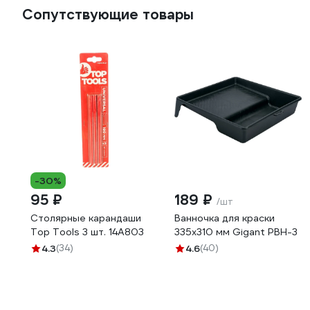
Сопутствующие товары
-30%
95 ₽
189 ₽
/шт
Столярные карандаши
Ванночка для краски
Top Tools 3 шт. 14A803
335х310 мм Gigant PBH-3
4.3
(34)
4.6
(40)