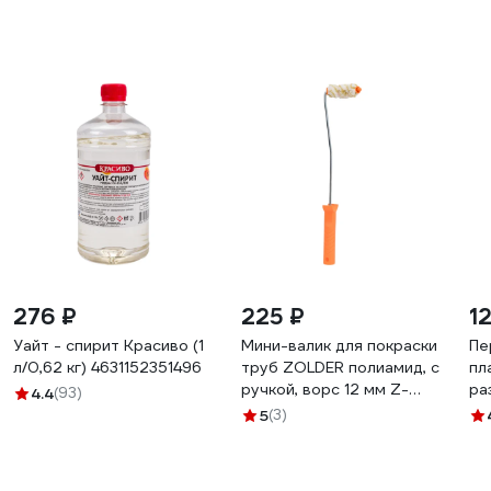
276 ₽
225 ₽
1
Уайт - спирит Красиво (1
Мини-валик для покраски
Пе
л/0,62 кг) 4631152351496
труб ZOLDER полиамид, с
пл
ручкой, ворс 12 мм Z-
ра
4.4
(93)
105126 ЭК000135628
DE
5
(3)