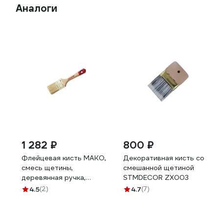
Аналоги
1 282 ₽
800 ₽
Флейцевая кисть MAKO,
Декоративная кисть со
смесь щетины,
смешанной щетиной
деревянная ручка,
STMDECOR ZX003
латунированная оправа
4.5
(2)
4.7
(7)
353480L