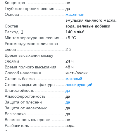
Концентрат
нет
Глубокого проникновения
да
Основа
масляная
эмульсия льняного масла,
Состав
вода, целевые добавки
Расход
140 мл/м²
Min температура нанесения
+5 °С
Рекомендуемое количество
слоев
2-3
Время высыхания между
слоями
24 ч
Время полного высыхания
48 ч
Способ нанесения
кисть/валик
Степень блеска
матовый
Степень скрытия фактуры
лессирующий
Влагостойкость
да
Атмосферостойкость
да
Защита от плесени
да
Защита от насекомых
да
Без запаха
да
Возможность колеровки
нет
Разбавитель
вода