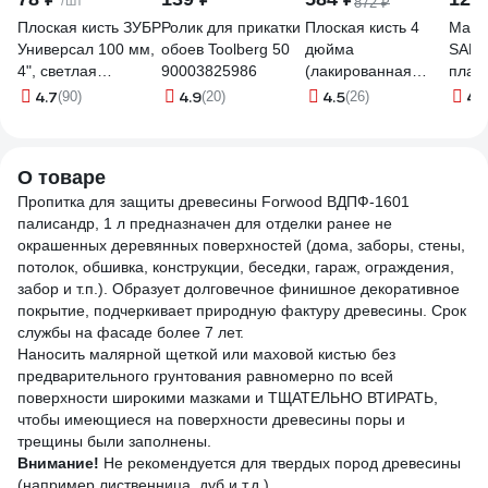
/шт
872 ₽
Плоская кисть ЗУБР
Ролик для прикатки
Плоская кисть 4
Маля
Универсал 100 мм,
обоев Toolberg 50
дюйма
SAMG
4", светлая
90003825986
(лакированная
плас
натуральная
деревянная ручка,
ручко
4.7
4.9
4.5
4.
(90)
(20)
(26)
щетина 01099-
натуральная
ворс
100_z01
щетина, для
0090
масляных красок)
О товаре
TOPEX Профи
Пропитка для защиты древесины Forwood ВДПФ-1601
19b640
палисандр, 1 л предназначен для отделки ранее не
окрашенных деревянных поверхностей (дома, заборы, стены,
потолок, обшивка, конструкции, беседки, гараж, ограждения,
забор и т.п.). Образует долговечное финишное декоративное
покрытие, подчеркивает природную фактуру древесины. Срок
службы на фасаде более 7 лет.
Наносить малярной щеткой или маховой кистью без
предварительного грунтования равномерно по всей
поверхности широкими мазками и ТЩАТЕЛЬНО ВТИРАТЬ,
чтобы имеющиеся на поверхности древесины поры и
трещины были заполнены.
Внимание!
Не рекомендуется для твердых пород древесины
(например лиственница, дуб и т.д.).