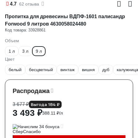
4.7
62 отзыва
Пропитка для древесины ВДПФ-1601 палисандр
Forwood 9 литров 4630058024480
Код товара: 33928861
Объем
1 л
3 л
9 л
Цвет
белый
бесцветный
винтаж
вишня
дуб
калужниц
Распродажа
3 677 ₽
Выгода 184 ₽
3 493 ₽
388.11 ₽/л
Начислим 34 бонуса