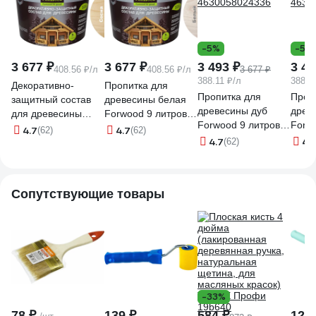
-5%
-5%
3 677 ₽
3 677 ₽
3 493 ₽
3 49
408.56 ₽/л
408.56 ₽/л
3 677 ₽
388.11 ₽/л
388.1
Декоративно-
Пропитка для
Пропитка для
Проп
защитный состав
древесины белая
древесины дуб
древ
для древесины
Forwood 9 литров
Forwood 9 литров
Forw
Forwood
4630058024213
4.7
4.7
(62)
(62)
4630058024336
4630
4.7
4.
ВДПФ-1601 сосна,
(62)
9 л 4630058024510
Сопутствующие товары
-33%
78 ₽
139 ₽
584 ₽
127 