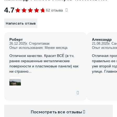
4.7
62 отзыва
Написать отзыв
Роберт
Александр
26.12.2025
г. Стерлитамак
21.08.2025
г. Са
Опыт использования: Менее месяца
Опыт использо
Отличное качество. Красит ВСЁ (в т.ч.
Отличная проп
ранее окрашенные металлические
правильно ее 
поверхности и пластиковые панели) как
уже второй год
ни странно...
улице. Главно
и наносить ми
результат буд
Посмотреть все отзывы