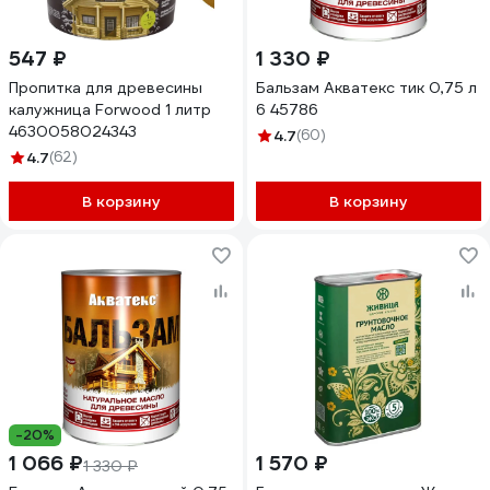
547 ₽
1 330 ₽
Пропитка для древесины
Бальзам Акватекс тик 0,75 л
калужница Forwood 1 литр
6 45786
4630058024343
4.7
(60)
4.7
(62)
В корзину
В корзину
-20%
1 066 ₽
1 570 ₽
1 330 ₽