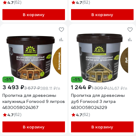
палисандр, 1 л
4.7
(62)
4.7
(62)
4630058024466
В корзину
В корзину
-5%
-5%
3 493 ₽
1 244 ₽
3 677 ₽
1 309 ₽
388.11 ₽/л
414.67 ₽/л
Пропитка для древесины
Пропитка для древесины
калужница Forwood 9 литров
дуб Forwood 3 литра
4630058024367
4630058024329
4.7
(62)
4.7
(62)
В корзину
В корзину