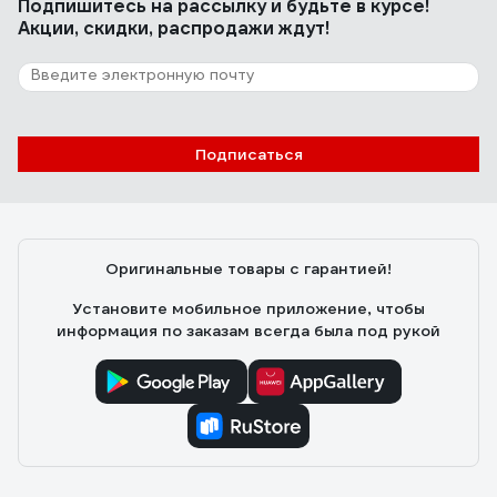
Подпишитесь
на рассылку
и будьте в курсе!
срок хранения 6 месяцев. 1000 р. переплачивать за
Акции, скидки, распродажи ждут!
пластиковое ведерко не готов. А в целом это лучшее
что есть из антисептиков.
116 отзывов
Отзыв о Невымываемый консервант для
древесины NEOMID 430 Eco 5 кг Н-430-5/
Подписаться
к1:9
Вячеслав
16.06.2020
Сложно сказать, т.к. опыта использования самой
доски пока не имею.
Оригинальные товары с гарантией!
Установите мобильное приложение, чтобы
информация по заказам всегда была под рукой