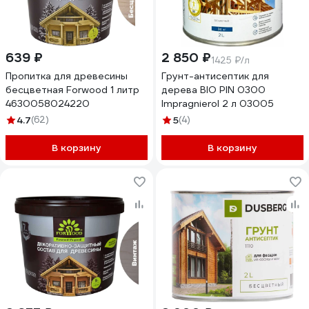
639 ₽
2 850 ₽
1425 ₽/л
Пропитка для древесины
Грунт-антисептик для
бесцветная Forwood 1 литр
дерева BIO PIN 0300
4630058024220
Impragnierol 2 л 03005
4.7
(62)
5
(4)
В корзину
В корзину