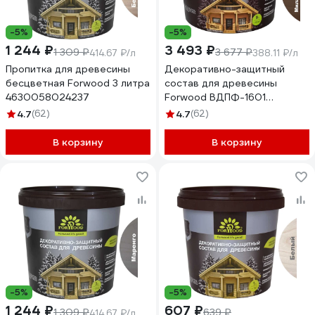
-5%
-5%
1 244 ₽
3 493 ₽
1 309 ₽
3 677 ₽
414.67 ₽/л
388.11 ₽/л
Пропитка для древесины
Декоративно-защитный
бесцветная Forwood 3 литра
состав для древесины
4630058024237
Forwood ВДПФ-1601
миланский орех, 9 л
4.7
(62)
4.7
(62)
4630058024428
В корзину
В корзину
-5%
-5%
1 244 ₽
607 ₽
1 309 ₽
639 ₽
414.67 ₽/л