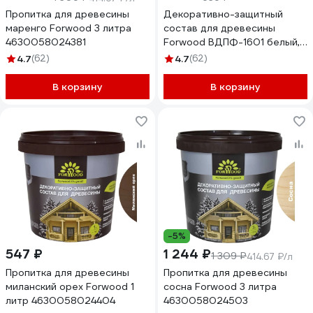
Пропитка для древесины
Декоративно-защитный
маренго Forwood 3 литра
состав для древесины
4630058024381
Forwood ВДПФ-1601 белый, 1
л 4630058024084
4.7
(62)
4.7
(62)
В корзину
В корзину
-5%
547 ₽
1 244 ₽
1 309 ₽
414.67 ₽/л
Пропитка для древесины
Пропитка для древесины
миланский орех Forwood 1
сосна Forwood 3 литра
литр 4630058024404
4630058024503