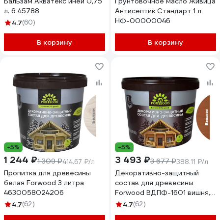
Бальзам Акватекс иней 0,75
Грунтовочное масло Живица
л. 6 45788
Антисептик Стандарт 1 л
НФ-00000046
4.7
(60)
В корзину
В корзину
-5%
-5%
1 244 ₽
3 493 ₽
1 309 ₽
3 677 ₽
414.67 ₽/л
388.11 ₽/л
Пропитка для древесины
Декоративно-защитный
белая Forwood 3 литра
состав для древесины
4630058024206
Forwood ВДПФ-1601 вишня,
9 л 4630058024305
4.7
(62)
4.7
(62)