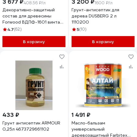
3 677 ₽
3 200 ₽
408.56 ₽/л
1600 ₽/л
Декоративно-защитный
Грунт-антисептик для
состав для древесины
дерева DUSBERG 2 л
Forwood ВДПФ-1601 винтаж,
1110200
9 л 4630058024275
4.7
(62)
5
(10)
В корзину
В корзину
433 ₽
1 491 ₽
Грунт антисептик ARMOUR
Масло-бальзам
0,25л 4673729661102
универсальный
деревозащитный Farbitex