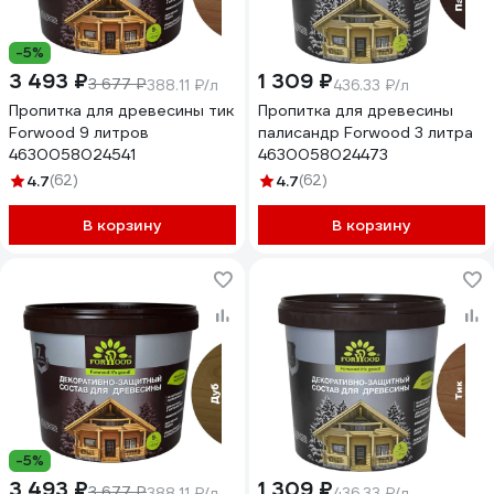
-5%
3 493 ₽
1 309 ₽
3 677 ₽
388.11 ₽/л
436.33 ₽/л
Пропитка для древесины тик
Пропитка для древесины
Forwood 9 литров
палисандр Forwood 3 литра
4630058024541
4630058024473
4.7
(62)
4.7
(62)
В корзину
В корзину
-5%
3 493 ₽
1 309 ₽
3 677 ₽
388.11 ₽/л
436.33 ₽/л