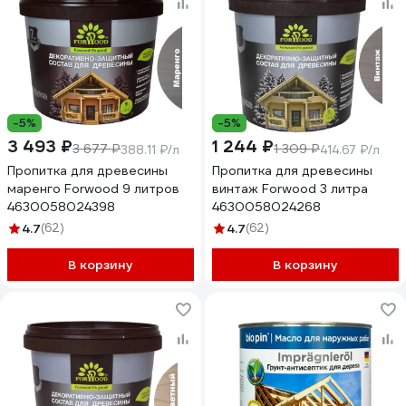
-5%
-5%
3 493 ₽
1 244 ₽
3 677 ₽
1 309 ₽
388.11 ₽/л
414.67 ₽/л
Пропитка для древесины
Пропитка для древесины
маренго Forwood 9 литров
винтаж Forwood 3 литра
4630058024398
4630058024268
4.7
(62)
4.7
(62)
В корзину
В корзину