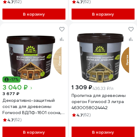
4.7
(62)
4.7
(62)
В корзину
В корзину
-17%
3 040 ₽
1 309 ₽
436.33 ₽/л
3 677 ₽
Пропитка для древесины
Декоративно-защитный
орегон Forwood 3 литра
состав для древесины
4630058024442
Forwood ВДПФ-1601 сосна, 9
4.7
(62)
л 4630058024510
4.7
(62)
В корзину
В корзину