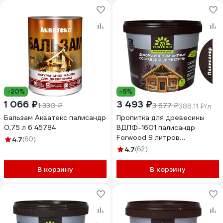
-20%
-5%
1 066 ₽
3 493 ₽
1 330 ₽
3 677 ₽
388.11 ₽/л
Бальзам Акватекс палисандр
Пропитка для древесины
0,75 л 6 45784
ВДПФ-1601 палисандр
Forwood 9 литров
4.7
(60)
4630058024480
4.7
(62)
В корзину
В корзину