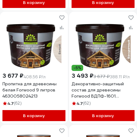
В корзину
В корзину
-5%
3 677 ₽
3 493 ₽
3 677 ₽
408.56 ₽/л
388.11 ₽/л
Пропитка для древесины
Декоративно-защитный
белая Forwood 9 литров
состав для древесины
4630058024213
Forwood ВДПФ-1601
бесцветный, 9 л
4.7
(62)
4.7
(62)
4630058024244
В корзину
В корзину