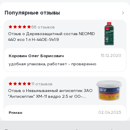
Популярные отзывы
66 отзывов
Отзыв о Деревозащитный состав NEOMID
440 eco 1 л Н-440E-1/к1:9
Коровин Олег Борисович
15.12.2020
удобная упаковка, работает - проверенно
11 отзывов
Отзыв о Невымываемый антисептик ЗАО
"Антисептик" ХМ-11 ведро 2.5 кг 00-
00003706
Роман
02.04.2025
Бихромат натрия1 кг. 480 р. Медный купорос 1кг. 750
р. + 100гр. уксуса 9% на 18 литров воды Итого: 1230 р.