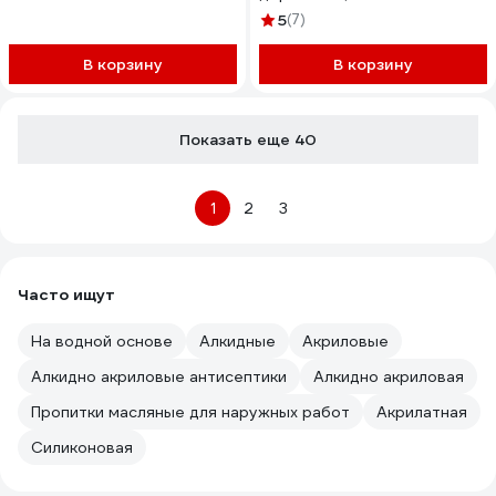
АЛТАЙ База А Кедр 0.75 л
5
(7)
4300016505
В корзину
В корзину
Показать еще 40
1
2
3
Часто ищут
На водной основе
Алкидные
Акриловые
Алкидно акриловые антисептики
Алкидно акриловая
Пропитки масляные для наружных работ
Акрилатная
Силиконовая