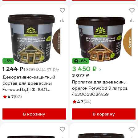
-5%
-6%
3 450 ₽
1 244 ₽
1 309 ₽
414.67 ₽/л
3 677 ₽
Декоративно-защитный
Пропитка для древесины
состав для древесины
орегон Forwood 9 литров
Forwood ВДПФ-1601
4630058024459
миланский орех, 3 л
4.7
(62)
4630058024411
4.7
(62)
В корзину
В корзину