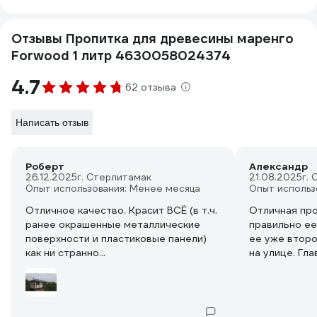
Отзывы Пропитка для древесины маренго
Forwood 1 литр 4630058024374
4.7
62 отзыва
Написать отзыв
Роберт
Александр
26.12.2025
г. Стерлитамак
21.08.2025
г.
Опыт использования: Менее месяца
Опыт использ
Отличное качество. Красит ВСЁ (в т.ч.
Отличная про
ранее окрашенные металлические
правильно ее
поверхности и пластиковые панели)
ее уже второ
как ни странно...
на улице. Гл
дерево и нан
тогда резуль