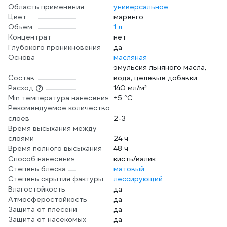
Область применения
универсальное
Цвет
маренго
Объем
1 л
Концентрат
нет
Глубокого проникновения
да
Основа
масляная
эмульсия льняного масла,
Состав
вода, целевые добавки
Расход
140 мл/м²
Min температура нанесения
+5 °С
Рекомендуемое количество
слоев
2-3
Время высыхания между
слоями
24 ч
Время полного высыхания
48 ч
Способ нанесения
кисть/валик
Степень блеска
матовый
Степень скрытия фактуры
лессирующий
Влагостойкость
да
Атмосферостойкость
да
Защита от плесени
да
Защита от насекомых
да