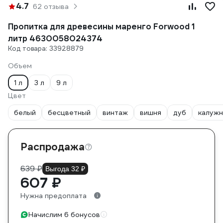
4.7
62 отзыва
Пропитка для древесины маренго Forwood 1
литр 4630058024374
Код товара: 33928879
Объем
1 л
3 л
9 л
Цвет
белый
бесцветный
винтаж
вишня
дуб
калужн
Распродажа
639 ₽
Выгода 32 ₽
607 ₽
Нужна предоплата
Начислим 6 бонусов