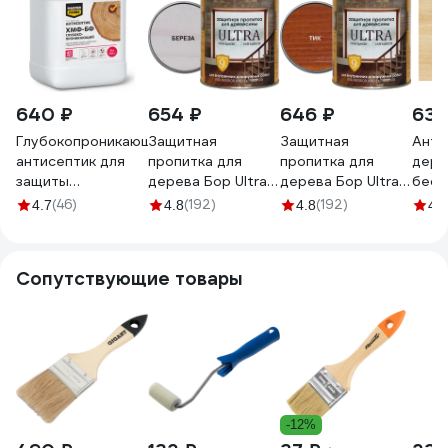
640 ₽
654 ₽
646 ₽
630
Глубокопроникающий
Защитная
Защитная
Анти
антисептик для
пропитка для
пропитка для
дере
защиты
дерева Бор Ultra
дерева Бор Ultra
бесц
древесины
для наружных
для наружных
защ. 
(46)
(192)
(192)
4.7
4.8
4.8
4.8
повышенной
работ, береза
работ, тик 0,75 кг
7000
влажности
0,75 кг
4690417079612
MASTERFARBE
4690417079407
Сопутствующие товары
ХМФ-БФ 5 кг
4631159427316
-12%