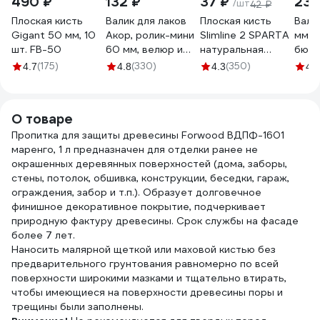
490 ₽
132 ₽
37 ₽
234
/шт
42 ₽
Плоская кисть
Валик для лаков
Плоская кисть
Вали
Gigant 50 мм, 10
Акор, ролик-мини
Slimline 2 SPARTA
мм, d
шт. FB-50
60 мм, велюр и
натуральная
бюге
шерсть 4 мм,
щетина,
5 мм
(175)
(330)
(350)
4.7
4.8
4.3
4.8
кронштейн 6 мм,
деревянная ручка
стан
Мастер 501 30
824305
903-
060
О товаре
Пропитка для защиты древесины Forwood ВДПФ-1601
маренго, 1 л предназначен для отделки ранее не
окрашенных деревянных поверхностей (дома, заборы,
стены, потолок, обшивка, конструкции, беседки, гараж,
ограждения, забор и т.п.). Образует долговечное
финишное декоративное покрытие, подчеркивает
природную фактуру древесины. Срок службы на фасаде
более 7 лет.
Наносить малярной щеткой или маховой кистью без
предварительного грунтования равномерно по всей
поверхности широкими мазками и тщательно втирать,
чтобы имеющиеся на поверхности древесины поры и
трещины были заполнены.